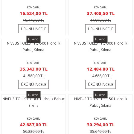
rı
eştirme
Makineleri
rikolar
KDV DAHİL
KDV DAHİL
16.524,00 TL
37.408,50 TL
naları
me
ri
ektirme
19.440,00 TL
44.010,00 TL
ÜRÜNÜ İNCELE
ÜRÜNÜ İNCELE
ıcılar
rmalar
Tükendi
Tükendi
NIVEUS TOLLS FYQ-500 Hidrolik
NIVEUS TOLLS FYQ-300 Hidrolik
ncaları
ular
i
Pabuç Sıkma
Pabuç Sıkma
Sökmeler
er
KDV DAHİL
KDV DAHİL
35.343,00 TL
12.484,80 TL
41.580,00 TL
14.688,00 TL
kineleri
yruğu Testere
atları
ÜRÜNÜ İNCELE
ÜRÜNÜ İNCELE
r
ar
çi
Tükendi
Tükendi
NIVEUS TOLLS HT-300 Hidrolik Pabuç
NIVEUS TOLLS THS-150 Hidrolik
lar
r
Sıkma
Pabuç Sıkma
KDV DAHİL
KDV DAHİL
ralar
alı Krikolar
42.687,00 TL
30.294,00 TL
50.220,00 TL
35.640,00 TL