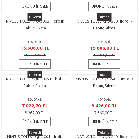
Temizleme
alı Vinçler
ÜRÜNÜ İNCELE
ÜRÜNÜ İNCELE
ar
Tükendi
Tükendi
NIVEUS TOLLS KYQ-300B Hidrolik
NIVEUS TOLLS KYQ-300 Hidrolik
Pabuç Sıkma
Pabuç Sıkma
KDV DAHİL
KDV DAHİL
15.606,00 TL
15.606,00 TL
18.360,00 TL
18.360,00 TL
ÜRÜNÜ İNCELE
ÜRÜNÜ İNCELE
Tükendi
Tükendi
NIVEUS TOLLS YQK-300S Hidrolik
NIVEUS TOLLS YQK-240S Hidrolik
Pabuç Sıkma
Pabuç Sıkma
KDV DAHİL
KDV DAHİL
7.022,70 TL
6.426,00 TL
8.262,00 TL
7.560,00 TL
ÜRÜNÜ İNCELE
ÜRÜNÜ İNCELE
Tükendi
Tükendi
NIVEUS TOLLS YQK-300 Hidrolik
NIVEUS TOLLS YQK-240 Hidrolik