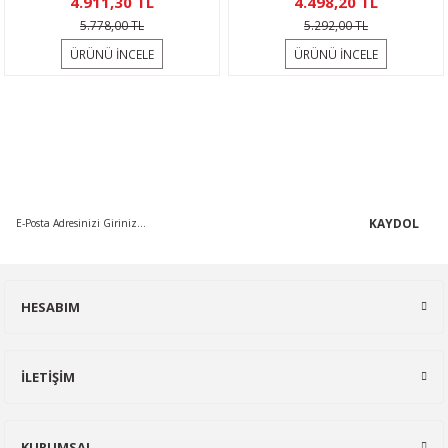
4.911,30 TL
4.498,20 TL
5.778,00 TL
5.292,00 TL
ÜRÜNÜ İNCELE
ÜRÜNÜ İNCELE
KAMPANYA MAİL LİSTEMİZE KAYDOLUN
En güncel indirimler, en yeni ürünlerden ilk sizin haberiniz olsun,
yenilikleri takip edin...
KAYDOL
HESABIM
İLETİŞİM
KURUMSAL