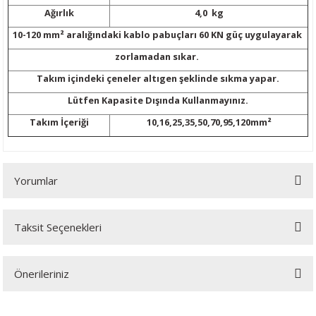
ijon Anahtarları
lar
Tabancası
leri
r Sanayi Vinçleri
Lazeri
i
Ağırlık
4,0 kg
10-120
mm² aralığındaki kablo pabuçları 60 KN güç uygulayarak
inaları
eri
 Aksesuarları
rlar
ler
eri
zorlamadan sıkar.
Takım içindeki çeneler altıgen şeklinde sıkma yapar.
a Tabancası
ı
k Tabancası
indir Makineleri
ma Makinaları
ri
Lütfen Kapasite Dışında Kullanmayınız.
abancaları
akinası
mparalamalar
neleri
 Tablası
cekleri
Takım İçeriği
10,16,25,35,50,70,95,120
mm²
bancaları
ma
bancası
adem Kırma
hbaları
Yorumlar
ama Makinası
plar
Bijon Anahtarı
ları
ma Anahtar
ye
akinası
Tabancaları
kineleri
ik Krikolar
Takımı
Taksit Seçenekleri
Bu ürüne ilk yorumu siz yapın!
bancaları
rezeleme
 Sıkma Makinaları
li Caraskallar
Önerileriniz
Yorum Yaz
ler
Makineleri
olar
Bu ürünün fiyat bilgisi, resim, ürün açıklamalarında ve diğer konularda