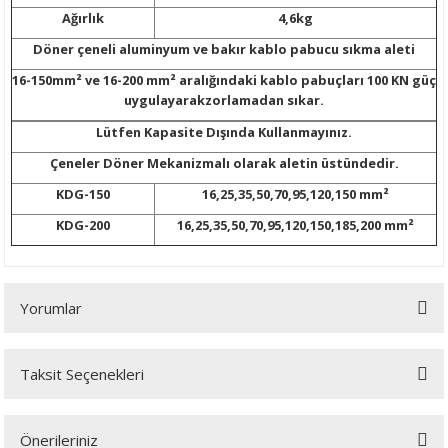
ijon Anahtarları
lar
Tabancası
leri
r Sanayi Vinçleri
Lazeri
i
Ağırlık
4,6kg
Döner çeneli aluminyum ve bakır kablo pabucu sıkma aleti
inaları
eri
 Aksesuarları
rlar
ler
eri
16-150mm² ve 16-200 mm² aralığındaki kablo pabuçları 100 KN güç
uygulayarakzorlamadan sıkar.
a Tabancası
ı
k Tabancası
indir Makineleri
ma Makinaları
ri
Lütfen Kapasite Dışında Kullanmayınız.
Çeneler Döner Mekanizmalı olarak aletin üstündedir.
abancaları
akinası
mparalamalar
neleri
 Tablası
cekleri
KDG-150
16,25,35,50,70,95,120,150 mm²
bancaları
ma
bancası
adem Kırma
hbaları
KDG-200
16,25,35,50,70,95,120,150,185,200 mm²
ama Makinası
plar
Bijon Anahtarı
ları
ma Anahtar
Yorumlar
ye
akinası
Tabancaları
kineleri
ik Krikolar
Takımı
bancaları
rezeleme
 Sıkma Makinaları
li Caraskallar
Taksit Seçenekleri
Bu ürüne ilk yorumu siz yapın!
ler
Makineleri
olar
Önerileriniz