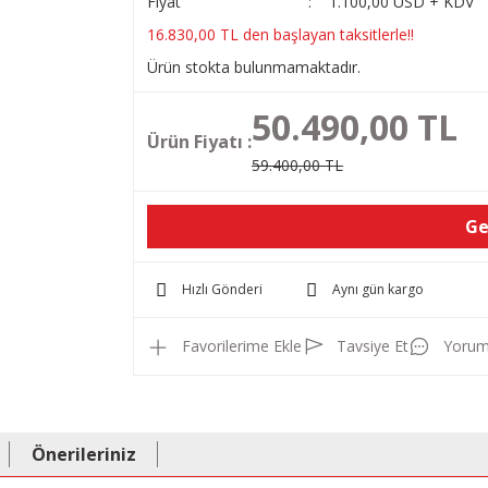
Fiyat
1.100,00 USD + KDV
16.830,00 TL den başlayan taksitlerle!!
Ürün stokta bulunmamaktadır.
50.490,00 TL
Ürün Fiyatı :
59.400,00 TL
Ge
Hızlı Gönderi
Aynı gün kargo
Tavsiye Et
Yorum
Önerileriniz