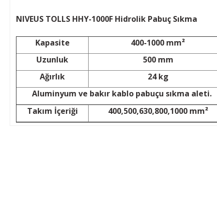
NIVEUS TOLLS HHY-1000F Hidrolik Pabuç Sıkma
Kapasite
400-1000 mm²
Uzunluk
500 mm
Ağırlık
24 kg
Aluminyum ve bakır kablo pabuçu sıkma aleti.
Takım İçeriği
400,500,630,800,1000 mm²
Bu ürünün fiyat bilgisi, resim, ürün açıklamalarında ve diğer konular
Görüş ve önerileriniz için teşekkür ederiz.
Ürün resmi kalitesiz, bozuk veya görüntülenemiyor.
Ürün açıklamasında eksik bilgiler bulunuyor.
KAMPANYA MAİL LİSTEMİZE KAYDOLUN