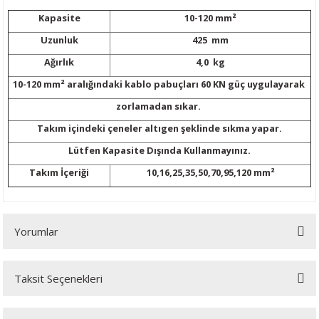
ijon Anahtarları
lar
Tabancası
leri
r Sanayi Vinçleri
Lazeri
i
Kapasite
10-120
mm²
Uzunluk
425 mm
inaları
eri
 Aksesuarları
rlar
ler
eri
Ağırlık
4,0 kg
a Tabancası
ı
k Tabancası
indir Makineleri
ma Makinaları
ri
10-120
mm² aralığındaki kablo pabuçları 60 KN güç uygulayarak
zorlamadan sıkar.
abancaları
akinası
mparalamalar
neleri
 Tablası
cekleri
Takım içindeki çeneler altıgen şeklinde sıkma yapar.
Lütfen Kapasite Dışında Kullanmayınız.
bancaları
ma
bancası
adem Kırma
hbaları
Takım İçeriği
10,16,25,35,50,70,95,120
mm²
ama Makinası
plar
Bijon Anahtarı
ları
ma Anahtar
ye
akinası
Tabancaları
kineleri
ik Krikolar
Takımı
Yorumlar
bancaları
rezeleme
 Sıkma Makinaları
li Caraskallar
Taksit Seçenekleri
ler
Makineleri
olar
Bu ürüne ilk yorumu siz yapın!