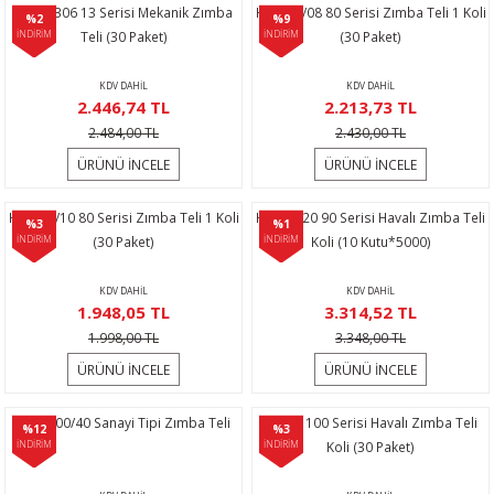
Hais 1306 13 Serisi Mekanik Zımba
Hais 80/08 80 Serisi Zımba Teli 1 Koli
ijon Anahtarları
lar
Tabancası
leri
r Sanayi Vinçleri
Lazeri
i
%2
%9
İNDİRİM
Teli (30 Paket)
İNDİRİM
(30 Paket)
inaları
eri
 Aksesuarları
rlar
ler
eri
KDV DAHİL
KDV DAHİL
2.446,74 TL
2.213,73 TL
a Tabancası
ı
k Tabancası
indir Makineleri
ma Makinaları
ri
2.484,00 TL
2.430,00 TL
ÜRÜNÜ İNCELE
ÜRÜNÜ İNCELE
abancaları
akinası
mparalamalar
neleri
 Tablası
cekleri
Hais 80/10 80 Serisi Zımba Teli 1 Koli
Hais 9020 90 Serisi Havalı Zımba Teli
%3
%1
bancaları
ma
bancası
adem Kırma
hbaları
İNDİRİM
(30 Paket)
İNDİRİM
Koli (10 Kutu*5000)
ama Makinası
plar
Bijon Anahtarı
ları
ma Anahtar
KDV DAHİL
KDV DAHİL
1.948,05 TL
3.314,52 TL
1.998,00 TL
3.348,00 TL
ye
akinası
Tabancaları
kineleri
ik Krikolar
Takımı
ÜRÜNÜ İNCELE
ÜRÜNÜ İNCELE
bancaları
rezeleme
 Sıkma Makinaları
li Caraskallar
Hais 100/40 Sanayi Tipi Zımba Teli
10050 100 Serisi Havalı Zımba Teli
%12
%3
İNDİRİM
İNDİRİM
Koli (30 Paket)
ler
Makineleri
olar