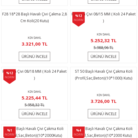
Temizleme
alı Vinçler
F28 18*28 Başlı Havalı Çivi Çakma 2,8
Hais Pin Çivi 08/15 MM ( Koli 24 Paket
ar
%12
Cm Koli(20 Kutu)
İNDİRİM
)
KDV DAHİL
KDV DAHİL
5.252,32 TL
3.321,00 TL
5.988,96 TL
ÜRÜNÜ İNCELE
ÜRÜNÜ İNCELE
Hais Pin Çivi 08/18 MM ( Koli 24 Paket
ST 50 Başlı Havalı Çivi Çakma Koli
%12
İNDİRİM
)
(Profil,Sac,Beton)(10*1000) Kutu)
KDV DAHİL
KDV DAHİL
5.225,44 TL
3.726,00 TL
5.958,32 TL
ÜRÜNÜ İNCELE
ÜRÜNÜ İNCELE
ST 32 Başlı Havalı Çivi Çakma Koli
ST 25 Başlı Havalı Çivi Çakma Koli
%1
%4
İNDİRİM
(Profil,Sac,Beton)(10*2000Kutu)
İNDİRİM
(Profil,Sac,Beton)(10*2000 Kutu)