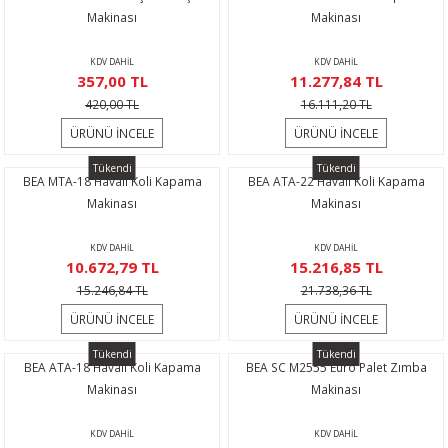
Makinası
Makinası
KDV DAHİL
KDV DAHİL
357,00 TL
11.277,84 TL
420,00 TL
16.111,20 TL
ÜRÜNÜ İNCELE
ÜRÜNÜ İNCELE
Tükendi
Tükendi
BEA MTA-18 Havalı Koli Kapama
BEA ATA-22 Havalı Koli Kapama
Makinası
Makinası
KDV DAHİL
KDV DAHİL
10.672,79 TL
15.216,85 TL
15.246,84 TL
21.738,36 TL
ÜRÜNÜ İNCELE
ÜRÜNÜ İNCELE
Tükendi
Tükendi
BEA ATA-18 Havalı Koli Kapama
BEA SC M2555 Euro Palet Zımba
Makinası
Makinası
KDV DAHİL
KDV DAHİL