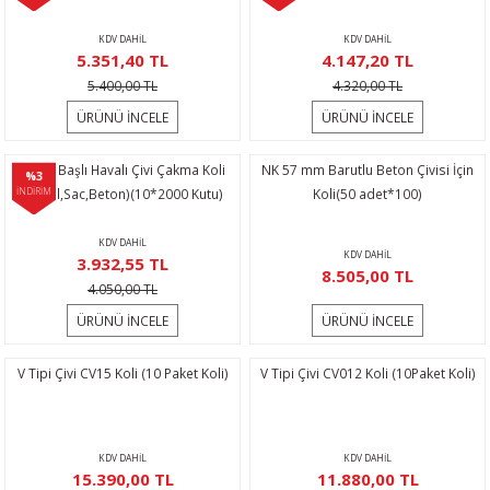
KDV DAHİL
KDV DAHİL
5.351,40 TL
4.147,20 TL
5.400,00 TL
4.320,00 TL
ÜRÜNÜ İNCELE
ÜRÜNÜ İNCELE
ST 18 Başlı Havalı Çivi Çakma Koli
NK 57 mm Barutlu Beton Çivisi İçin
%3
İNDİRİM
(Profil,Sac,Beton)(10*2000 Kutu)
Koli(50 adet*100)
KDV DAHİL
KDV DAHİL
3.932,55 TL
8.505,00 TL
4.050,00 TL
ÜRÜNÜ İNCELE
ÜRÜNÜ İNCELE
V Tipi Çivi CV15 Koli (10 Paket Koli)
V Tipi Çivi CV012 Koli (10Paket Koli)
KDV DAHİL
KDV DAHİL
15.390,00 TL
11.880,00 TL