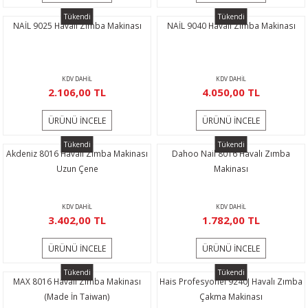
Tükendi
Tükendi
NAİL 9025 Havalı Zımba Makinası
NAİL 9040 Havalı Zımba Makinası
KDV DAHİL
KDV DAHİL
2.106,00 TL
4.050,00 TL
ÜRÜNÜ İNCELE
ÜRÜNÜ İNCELE
Tükendi
Tükendi
Akdeniz 8016 Havalı Zımba Makinası
Dahoo Nail 8016 Havalı Zımba
Uzun Çene
Makinası
KDV DAHİL
KDV DAHİL
3.402,00 TL
1.782,00 TL
ÜRÜNÜ İNCELE
ÜRÜNÜ İNCELE
Tükendi
Tükendi
MAX 8016 Havalı Zımba Makinası
Hais Profesyonel 9240J Havalı Zımba
(Made İn Taiwan)
Çakma Makinası