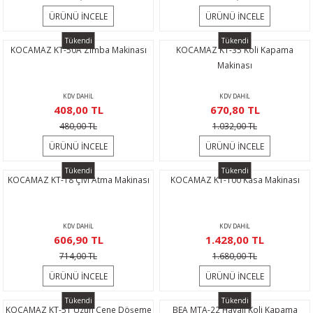
ÜRÜNÜ İNCELE
ÜRÜNÜ İNCELE
Tükendi
Tükendi
KOCAMAZ KT-50A Zımba Makinası
KOCAMAZ KT-35 Koli Kapama
Makinası
KDV DAHİL
KDV DAHİL
408,00 TL
670,80 TL
480,00 TL
1.032,00 TL
ÜRÜNÜ İNCELE
ÜRÜNÜ İNCELE
Tükendi
Tükendi
KOCAMAZ KT-18 Çivi Atma Makinası
KOCAMAZ KT-100 Kasa Makinası
KDV DAHİL
KDV DAHİL
606,90 TL
1.428,00 TL
714,00 TL
1.680,00 TL
ÜRÜNÜ İNCELE
ÜRÜNÜ İNCELE
Tükendi
Tükendi
KOCAMAZ KT-51 Uzun Çene Döşeme
BEA MTA-22 Havalı Koli Kapama