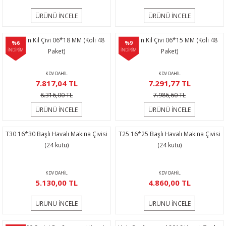
ÜRÜNÜ İNCELE
ÜRÜNÜ İNCELE
Hais Pin Kıl Çivi 06*18 MM (Koli 48
Hais Pin Kıl Çivi 06*15 MM (Koli 48
%6
%9
İNDİRİM
Paket)
İNDİRİM
Paket)
KDV DAHİL
KDV DAHİL
7.817,04 TL
7.291,77 TL
8.316,00 TL
7.986,60 TL
ÜRÜNÜ İNCELE
ÜRÜNÜ İNCELE
T30 16*30 Başlı Havalı Makina Çivisi
T25 16*25 Başlı Havalı Makina Çivisi
(24 kutu)
(24 kutu)
KDV DAHİL
KDV DAHİL
5.130,00 TL
4.860,00 TL
ÜRÜNÜ İNCELE
ÜRÜNÜ İNCELE