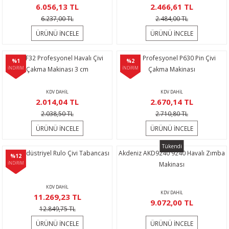
6.056,13 TL
2.466,61 TL
6.237,00 TL
2.484,00 TL
ÜRÜNÜ İNCELE
ÜRÜNÜ İNCELE
Hais F32 Profesyonel Havalı Çivi
Hais Profesyonel P630 Pin Çivi
%1
%2
İNDİRİM
Çakma Makinası 3 cm
İNDİRİM
Çakma Makinası
KDV DAHİL
KDV DAHİL
2.014,04 TL
2.670,14 TL
2.038,50 TL
2.710,80 TL
ÜRÜNÜ İNCELE
ÜRÜNÜ İNCELE
Tükendi
Hais Endüstriyel Rulo Çivi Tabancası
Akdeniz AKD9240 9240 Havalı Zımba
%12
İNDİRİM
Makinası
KDV DAHİL
KDV DAHİL
11.269,23 TL
9.072,00 TL
12.849,75 TL
ÜRÜNÜ İNCELE
ÜRÜNÜ İNCELE