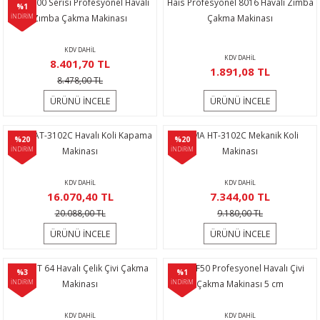
Hais 100 Serisi Profesyonel Havalı
Hais Profesyonel 8016 Havalı Zımba
%1
İNDİRİM
Zımba Çakma Makinası
Çakma Makinası
KDV DAHİL
KDV DAHİL
8.401,70 TL
1.891,08 TL
8.478,00 TL
ÜRÜNÜ İNCELE
ÜRÜNÜ İNCELE
YAMA AT-3102C Havalı Koli Kapama
YAMA HT-3102C Mekanik Koli
%20
%20
İNDİRİM
Makinası
İNDİRİM
Makinası
KDV DAHİL
KDV DAHİL
16.070,40 TL
7.344,00 TL
20.088,00 TL
9.180,00 TL
ÜRÜNÜ İNCELE
ÜRÜNÜ İNCELE
Hais ST 64 Havalı Çelik Çivi Çakma
Hais F50 Profesyonel Havalı Çivi
%3
%1
İNDİRİM
Makinası
İNDİRİM
Çakma Makinası 5 cm
KDV DAHİL
KDV DAHİL