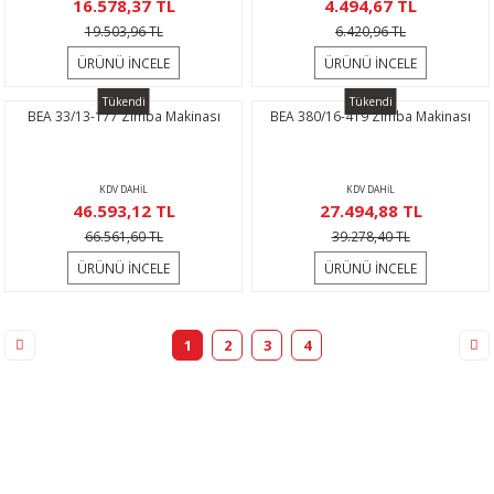
16.578,37 TL
4.494,67 TL
19.503,96 TL
6.420,96 TL
ÜRÜNÜ İNCELE
ÜRÜNÜ İNCELE
Tükendi
Tükendi
BEA 33/13-177 Zımba Makinası
BEA 380/16-419 Zımba Makinası
KDV DAHİL
KDV DAHİL
46.593,12 TL
27.494,88 TL
66.561,60 TL
39.278,40 TL
ÜRÜNÜ İNCELE
ÜRÜNÜ İNCELE
1
2
3
4
KAMPANYA MAİL LİSTEMİZE KAYDOLUN
En güncel indirimler, en yeni ürünlerden ilk sizin haberiniz olsun,