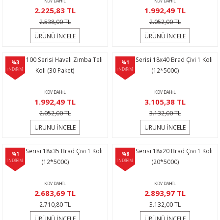
KDV DAHİL
KDV DAHİL
rı
eştirme
Makineleri
rikolar
2.225,83 TL
1.992,49 TL
2.538,00 TL
2.052,00 TL
naları
me
ri
ektirme
ÜRÜNÜ İNCELE
ÜRÜNÜ İNCELE
ıcılar
rmalar
10040 100 Serisi Havalı Zımba Teli
Hais F Serisi 18x40 Brad Çivi 1 Koli
%3
%1
İNDİRİM
Koli (30 Paket)
İNDİRİM
(12*5000)
ncaları
ular
i
KDV DAHİL
KDV DAHİL
1.992,49 TL
3.105,38 TL
Sökmeler
er
2.052,00 TL
3.132,00 TL
kineleri
yruğu Testere
atları
ÜRÜNÜ İNCELE
ÜRÜNÜ İNCELE
r
ar
çi
Hais F Serisi 18x35 Brad Çivi 1 Koli
Hais F Serisi 18x20 Brad Çivi 1 Koli
%1
%8
İNDİRİM
(12*5000)
İNDİRİM
(20*5000)
lar
r
KDV DAHİL
KDV DAHİL
2.683,69 TL
2.893,97 TL
ralar
alı Krikolar
2.710,80 TL
3.132,00 TL
ÜRÜNÜ İNCELE
ÜRÜNÜ İNCELE