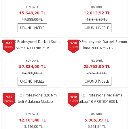
rı
eştirme
Makineleri
rikolar
KDV DAHİL
KDV DAHİL
15.649,20 TL
12.013,92 TL
naları
me
ri
ektirme
17.388,00 TL
13.348,80 TL
ÜRÜNÜ İNCELE
ÜRÜNÜ İNCELE
ıcılar
rmalar
HAISPRO Profesyonel Darbeli Somun
HAISPRO Profesyonel Darbeli Somun
%10
%10
ncaları
ular
i
İNDİRİM
Sıkma 4000 Nm 21 V
İNDİRİM
Sıkma 2000 Nm 21 V
Sökmeler
er
KDV DAHİL
KDV DAHİL
57.834,00 TL
25.758,00 TL
64.260,00 TL
28.620,00 TL
kineleri
yruğu Testere
atları
ÜRÜNÜ İNCELE
ÜRÜNÜ İNCELE
r
ar
çi
HAISPRO Profesyonel 320 Nm
HAISPRO Profesyonel Vidalama
%10
%10
lar
r
İNDİRİM
Darbeli Vidalama Matkap
İNDİRİM
Matkap 16 V RB-SD1608-L
KDV DAHİL
KDV DAHİL
ralar
alı Krikolar
12.101,40 TL
5.905,39 TL
13.446,00 TL
6.561,54 TL