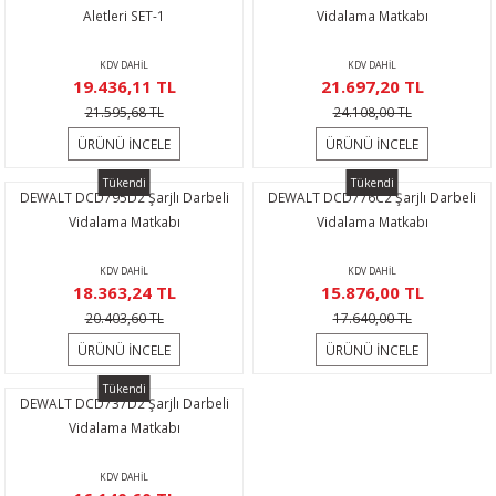
Aletleri SET-1
Vidalama Matkabı
KDV DAHİL
KDV DAHİL
19.436,11 TL
21.697,20 TL
21.595,68 TL
24.108,00 TL
ÜRÜNÜ İNCELE
ÜRÜNÜ İNCELE
Tükendi
Tükendi
DEWALT DCD795D2 Şarjlı Darbeli
DEWALT DCD776C2 Şarjlı Darbeli
Vidalama Matkabı
Vidalama Matkabı
KDV DAHİL
KDV DAHİL
18.363,24 TL
15.876,00 TL
20.403,60 TL
17.640,00 TL
ÜRÜNÜ İNCELE
ÜRÜNÜ İNCELE
Tükendi
DEWALT DCD737D2 Şarjlı Darbeli
Vidalama Matkabı
KDV DAHİL