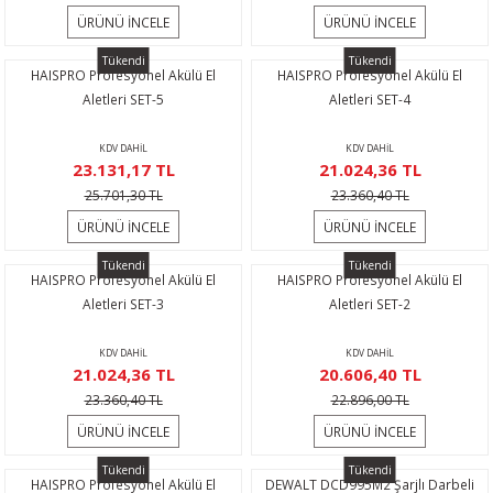
Temizleme
alı Vinçler
ÜRÜNÜ İNCELE
ÜRÜNÜ İNCELE
ar
Tükendi
Tükendi
HAISPRO Profesyonel Akülü El
HAISPRO Profesyonel Akülü El
Aletleri SET-5
Aletleri SET-4
KDV DAHİL
KDV DAHİL
23.131,17 TL
21.024,36 TL
25.701,30 TL
23.360,40 TL
ÜRÜNÜ İNCELE
ÜRÜNÜ İNCELE
Tükendi
Tükendi
HAISPRO Profesyonel Akülü El
HAISPRO Profesyonel Akülü El
Aletleri SET-3
Aletleri SET-2
KDV DAHİL
KDV DAHİL
21.024,36 TL
20.606,40 TL
23.360,40 TL
22.896,00 TL
ÜRÜNÜ İNCELE
ÜRÜNÜ İNCELE
Tükendi
Tükendi
HAISPRO Profesyonel Akülü El
DEWALT DCD995M2 Şarjlı Darbeli