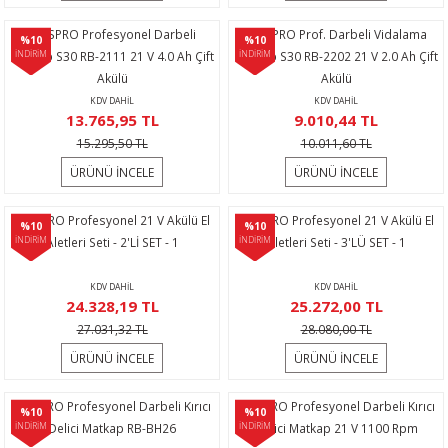
ijon Anahtarları
lar
Tabancası
leri
r Sanayi Vinçleri
Lazeri
i
HAISPRO Profesyonel Darbeli
HAISPRO Prof. Darbeli Vidalama
%10
%10
Matkap S30 RB-2111 21 V 4.0 Ah Çift
İNDİRİM
Matkap S30 RB-2202 21 V 2.0 Ah Çift
İNDİRİM
inaları
eri
 Aksesuarları
rlar
ler
eri
Akülü
Akülü
KDV DAHİL
KDV DAHİL
a Tabancası
ı
k Tabancası
indir Makineleri
ma Makinaları
ri
13.765,95 TL
9.010,44 TL
15.295,50 TL
10.011,60 TL
abancaları
akinası
mparalamalar
neleri
 Tablası
cekleri
ÜRÜNÜ İNCELE
ÜRÜNÜ İNCELE
bancaları
ma
bancası
adem Kırma
hbaları
HAISPRO Profesyonel 21 V Akülü El
HAISPRO Profesyonel 21 V Akülü El
%10
%10
İNDİRİM
Aletleri Seti - 2'Lİ SET - 1
İNDİRİM
Aletleri Seti - 3'LÜ SET - 1
ama Makinası
plar
Bijon Anahtarı
ları
ma Anahtar
KDV DAHİL
KDV DAHİL
24.328,19 TL
25.272,00 TL
ye
akinası
Tabancaları
kineleri
ik Krikolar
Takımı
27.031,32 TL
28.080,00 TL
ÜRÜNÜ İNCELE
ÜRÜNÜ İNCELE
bancaları
rezeleme
 Sıkma Makinaları
li Caraskallar
HAISPRO Profesyonel Darbeli Kırıcı
HAISPRO Profesyonel Darbeli Kırıcı
ler
Makineleri
olar
%10
%10
İNDİRİM
Delici Matkap RB-BH26
İNDİRİM
Delici Matkap 21 V 1100 Rpm