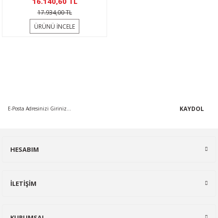
16.140,60 TL
17.934,00 TL
ÜRÜNÜ İNCELE
KAMPANYA MAİL LİSTEMİZE KAYDOLUN
En güncel indirimler, en yeni ürünlerden ilk sizin haberiniz olsun,
yenilikleri takip edin...
KAYDOL
HESABIM
İLETİŞİM
KURUMSAL