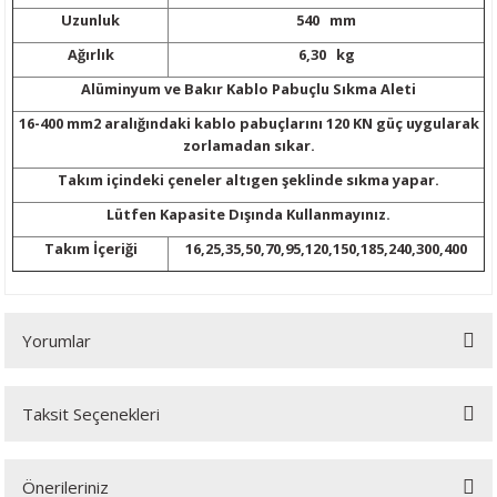
ijon Anahtarları
lar
Tabancası
leri
r Sanayi Vinçleri
Lazeri
i
Uzunluk
540 mm
Ağırlık
6,30 kg
inaları
eri
 Aksesuarları
rlar
ler
eri
Alüminyum ve Bakır Kablo Pabuçlu Sıkma Aleti
16-400 mm2 aralığındaki kablo pabuçlarını 120 KN güç uygularak
a Tabancası
ı
k Tabancası
indir Makineleri
ma Makinaları
ri
zorlamadan sıkar.
Takım içindeki çeneler altıgen şeklinde sıkma yapar.
abancaları
akinası
mparalamalar
neleri
 Tablası
cekleri
Lütfen Kapasite Dışında Kullanmayınız.
bancaları
ma
bancası
adem Kırma
hbaları
Takım İçeriği
16,25,35,50,70,95,120,150,185,240,300,400
ama Makinası
plar
Bijon Anahtarı
ları
ma Anahtar
Yorumlar
ye
akinası
Tabancaları
kineleri
ik Krikolar
Takımı
bancaları
rezeleme
 Sıkma Makinaları
li Caraskallar
Taksit Seçenekleri
Bu ürüne ilk yorumu siz yapın!
ler
Makineleri
olar
Önerileriniz