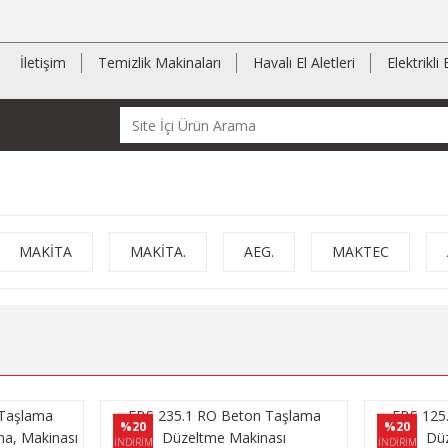
İletişim
Temizlik Makinaları
Havalı El Aletleri
Elektrikli 
MAKİTA
MAKİTA.
AEG.
MAKTEC
Taşlama
EBS 235.1 RO Beton Taşlama
EBS 125
%20
%20
a, Makinası
Düzeltme Makinası
Düz
İNDİRİM
İNDİRİM