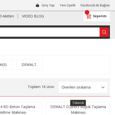
Giriş Yap
Yeni Üyelik
Facebook ile Bağlan
El Aletleri
VIDEO BLOG
Sepetim
AEG
DEWALT.
Toplam 16 ürün
Tükendi
.4 RO Beton Taşlama
DEWALT D28493 Büyük Taşlama
eltme Makinası
Makinası