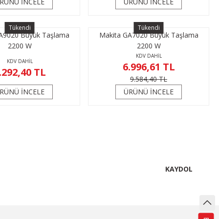
RÜNÜ İNCELE
ÜRÜNÜ İNCELE
Tükendi
Tükendi
A9020 Büyük Taşlama
Makita GA7020 Büyük Taşlama
2200 W
2200 W
KDV DAHİL
KDV DAHİL
6.996,61 TL
.292,40 TL
9.584,40 TL
RÜNÜ İNCELE
ÜRÜNÜ İNCELE
KAYDOL