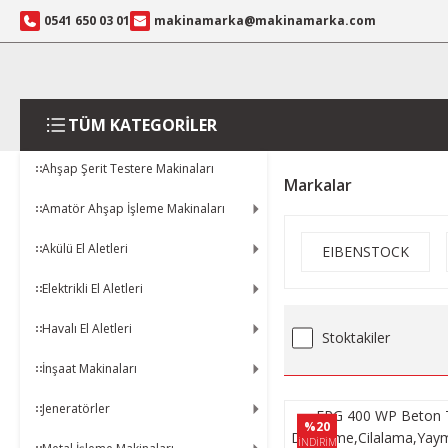
0541 650 03 01
makinamarka@makinamarka.com
TÜM KATEGORİLER
Ahşap Şerit Testere Makinaları
Markalar
Amatör Ahşap İşleme Makinaları
Akülü El Aletleri
EIBENSTOCK
Elektrikli El Aletleri
Havalı El Aletleri
Stoktakiler
İnşaat Makinaları
Jeneratörler
EPG 400 WP Beton 
%20
Düzeltme,Cilalama,Yaym
İNDİRİM