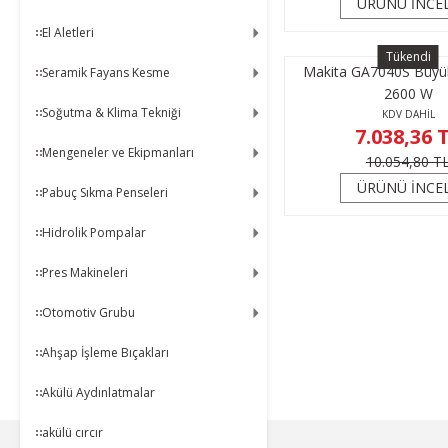
ÜRÜNÜ İNCE
El Aletleri
Tükendi
Makita GA7040S Büyü
Seramik Fayans Kesme
2600 W
Soğutma & Klima Tekniği
KDV DAHİL
7.038,36 
Mengeneler ve Ekipmanları
10.054,80 T
ÜRÜNÜ İNCE
Pabuç Sıkma Penseleri
Hidrolik Pompalar
Pres Makineleri
Otomotiv Grubu
KAMPANYA MAİL LİSTEMİZE KAYDOLUN
En güncel indirimler, en yeni ürünlerden ilk sizin
Ahşap İşleme Bıçakları
haberiniz olsun, yenilikleri takip edin...
Akülü Aydınlatmalar
akülü cırcır