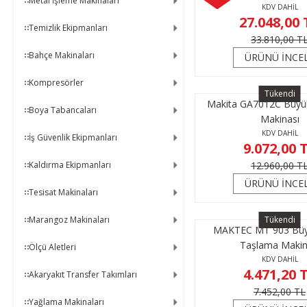
Metal İşleme Makinaları
KDV DAHİL
27.048,00 
Temizlik Ekipmanları
33.810,00 T
Bahçe Makinaları
ÜRÜNÜ İNCE
Kompresörler
Tükendi
Makita GA7012C Büyü
Boya Tabancaları
Makinası
KDV DAHİL
İş Güvenlik Ekipmanları
9.072,00 
Kaldırma Ekipmanları
12.960,00 T
ÜRÜNÜ İNCE
Tesisat Makinaları
Marangoz Makinaları
Tükendi
MAKTEC MT 903 Büyü
Taşlama Makin
Ölçü Aletleri
KDV DAHİL
4.471,20 
Akaryakıt Transfer Takımları
7.452,00 TL
Yağlama Makinaları