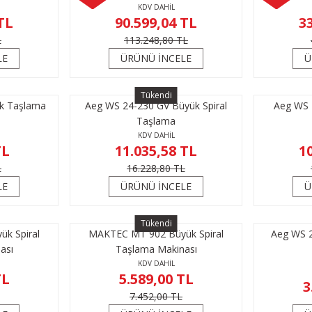
KDV DAHİL
TL
90.599,04 TL
3
L
113.248,80 TL
LE
ÜRÜNÜ İNCELE
Ü
Tükendi
k Taşlama
Aeg WS 24-230 GV Büyük Spiral
Aeg WS 
Taşlama
KDV DAHİL
TL
11.035,58 TL
1
L
16.228,80 TL
LE
ÜRÜNÜ İNCELE
Ü
Tükendi
k Spiral
MAKTEC MT 902 Büyük Spiral
Aeg WS 2
ası
Taşlama Makinası
KDV DAHİL
TL
5.589,00 TL
3
7.452,00 TL