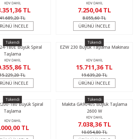
KDV DAHİL
KDV DAHİL
3.351,36 TL
7.250,04 TL
41.689,20 TL
8.055,60 TL
RÜNÜ İNCELE
ÜRÜNÜ İNCELE
Tükendi
Tükendi
24-180E Büyük Spiral
EZW 230 Büyük Taşlama Makinası
Taşlama
KDV DAHİL
KDV DAHİL
0.355,86 TL
15.711,36 TL
15.229,20 TL
19.639,20 TL
RÜNÜ İNCELE
ÜRÜNÜ İNCELE
Tükendi
Tükendi
200-180 Büyük Spiral
Makita GA9040S Büyük Taşlama
Taşlama
2600 W
KDV DAHİL
KDV DAHİL
7.038,36 TL
.000,00 TL
10.054,80 TL