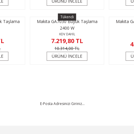
LE
ÜRÜNÜ İNCELE
Ü
Tükendi
k Taşlama
Makita GA7030 Büyük Taşlama
Makita G
2400 W
KDV DAHİL
TL
7.219,80 TL
4
L
10.314,00 TL
LE
ÜRÜNÜ İNCELE
Ü