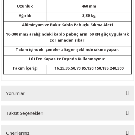
ijon Anahtarları
lar
Tabancası
leri
r Sanayi Vinçleri
Lazeri
i
Uzunluk
460 mm
Ağırlık
3,30 kg
inaları
eri
 Aksesuarları
rlar
ler
eri
Alüminyum ve Bakır Kablo Pabuçlu Sıkma Aleti
16-300 mm2 aralığındaki kablo pabuçlarını 60 KN güç uygularak
a Tabancası
ı
k Tabancası
indir Makineleri
ma Makinaları
ri
zorlamadan sıkar.
abancaları
akinası
mparalamalar
neleri
 Tablası
cekleri
Takım içindeki çeneler altıgen şeklinde sıkma yapar.
Lütfen Kapasite Dışında Kullanmayınız.
bancaları
ma
bancası
adem Kırma
hbaları
Takım İçeriği
16,25,35,50,70,95,120,150,185,240,300
ama Makinası
plar
Bijon Anahtarı
ları
ma Anahtar
Yorumlar
ye
akinası
Tabancaları
kineleri
ik Krikolar
Takımı
bancaları
rezeleme
 Sıkma Makinaları
li Caraskallar
Taksit Seçenekleri
Bu ürüne ilk yorumu siz yapın!
ler
Makineleri
olar
Önerileriniz