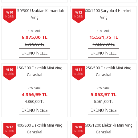
ijon Anahtarları
lar
Tabancası
leri
r Sanayi Vinçleri
Lazeri
i
Shun 150/300 Uzaktan Kumandalı
Shun 600/1200 Şaryolu 4 Hareketli
%10
%12
İNDİRİM
Vinç
İNDİRİM
Vinç
inaları
eri
 Aksesuarları
rlar
ler
eri
KDV DAHİL
KDV DAHİL
a Tabancası
ı
k Tabancası
indir Makineleri
ma Makinaları
ri
6.075,00 TL
15.531,75 TL
6.750,00 TL
17.550,00 TL
abancaları
akinası
mparalamalar
neleri
 Tablası
cekleri
ÜRÜNÜ İNCELE
ÜRÜNÜ İNCELE
bancaları
ma
bancası
adem Kırma
hbaları
Shun 150/300 Elektrikli Mini Vinç
Shun 250/500 Elektrikli Mini Vinç
%10
%11
İNDİRİM
Caraskal
İNDİRİM
Caraskal
ama Makinası
plar
Bijon Anahtarı
ları
ma Anahtar
KDV DAHİL
KDV DAHİL
4.356,99 TL
5.858,97 TL
ye
akinası
Tabancaları
kineleri
ik Krikolar
Takımı
4.860,00 TL
6.561,00 TL
ÜRÜNÜ İNCELE
ÜRÜNÜ İNCELE
bancaları
rezeleme
 Sıkma Makinaları
li Caraskallar
Shun 400/800 Elektrikli Mini Vinç
Shun 600/1200 Elektrikli Mini Vinç
ler
Makineleri
olar
%12
%10
İNDİRİM
Caraskal
İNDİRİM
Caraskal