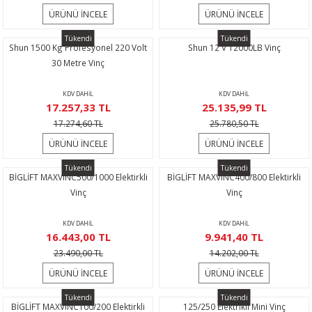
Temizleme
alı Vinçler
ÜRÜNÜ İNCELE
ÜRÜNÜ İNCELE
ar
Tükendi
Tükendi
Shun 1500 Kg Profesyonel 220 Volt
Shun 12 V 12000LB Vinç
30 Metre Vinç
KDV DAHİL
KDV DAHİL
17.257,33 TL
25.135,99 TL
17.274,60 TL
25.780,50 TL
ÜRÜNÜ İNCELE
ÜRÜNÜ İNCELE
Tükendi
Tükendi
BİGLİFT MAXVINC500/1000 Elektirkli
BİGLİFT MAXVINC400/800 Elektirkli
Vinç
Vinç
KDV DAHİL
KDV DAHİL
16.443,00 TL
9.941,40 TL
23.490,00 TL
14.202,00 TL
ÜRÜNÜ İNCELE
ÜRÜNÜ İNCELE
Tükendi
Tükendi
BİGLİFT MAXVINC100/200 Elektirkli
125/250 Elektrikli Mini Vinç