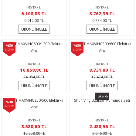
rı
eştirme
Makineleri
rikolar
KDV DAHİL
KDV DAHİL
6.108,83 TL
8.762,39 TL
naları
me
ri
ektirme
6.912,00 TL
9.774,00 TL
ÜRÜNÜ İNCELE
ÜRÜNÜ İNCELE
ıcılar
rmalar
BİGLİFT MAXVINC600/1200 Elektirkli
BİGLİFT MAXVINC300/600 Elektirkli
%30
%30
ncaları
ular
i
İNDİRİM
Vinç
İNDİRİM
Vinç
Sökmeler
er
KDV DAHİL
KDV DAHİL
16.858,80 TL
8.731,80 TL
24.084,00 TL
12.474,00 TL
kineleri
yruğu Testere
atları
ÜRÜNÜ İNCELE
ÜRÜNÜ İNCELE
r
ar
çi
Tükendi
BİGLİFT MAXVINC250/500 Elektirkli
Shun Vinç Uzaktan Kumanda Seti
%30
lar
r
İNDİRİM
Vinç
KDV DAHİL
KDV DAHİL
ralar
alı Krikolar
8.580,60 TL
2.488,56 TL
12.258,00 TL
2.646,00 TL