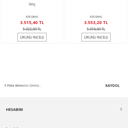
Vinç
KDV DAHİL
KDV DAHİL
3.515,40 TL
3.553,20 TL
5.022,00 TL
5.076,00 TL
ÜRÜNÜ İNCELE
ÜRÜNÜ İNCELE
KAMPANYA MAİL LİSTEMİZE KAYDOLUN
En güncel indirimler, en yeni ürünlerden ilk sizin haberiniz olsun,
yenilikleri takip edin...
KAYDOL
HESABIM