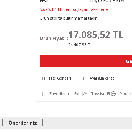
Fiyat
415,10 EUR + KDV
5.695,17 TL den başlayan taksitlerle!!
Ürün stokta bulunmamaktadır.
17.085,52 TL
Ürün Fiyatı :
24.407,88 TL
Ge
Hızlı Gönderi
Aynı gün kargo
Tavsiye Et
Yorum
Önerileriniz