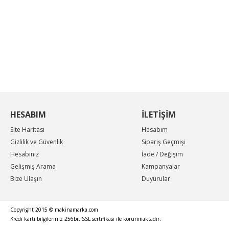
Ürün resmi kalitesiz, bozuk veya görüntülenemiyor.
Ürün açıklamasında eksik bilgiler bulunuyor.
KAMPANYA MAİL LİSTEMİZE KAYDOLUN
Ürün bilgilerinde hatalar bulunuyor.
En güncel indirimler, en yeni ürünlerden ilk sizin
haberiniz olsun, yenilikleri takip edin...
Ürün fiyatı diğer sitelerden daha pahalı.
Bu ürüne benzer farklı alternatifler olmalı.
HESABIM
İLETİŞİM
Site Haritası
Hesabım
Gizlilik ve Güvenlik
Sipariş Geçmişi
Hesabınız
İade / Değişim
Gelişmiş Arama
Kampanyalar
Bize Ulaşın
Duyurular
Copyright 2015 © makinamarka.com
Kredi kartı bilgileriniz 256bit SSL sertifikası ile korunmaktadır.