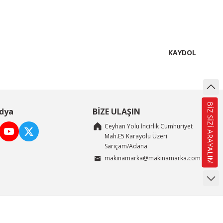
KAYDOL
BİZ SİZİ ARAYALIM
dya
BİZE ULAŞIN
Ceyhan Yolu İncirlik Cumhuriyet
Mah.E5 Karayolu Üzeri
Sarıçam/Adana
makinamarka@makinamarka.com