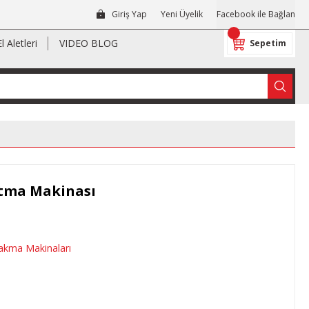
Giriş Yap
Yeni Üyelik
Facebook ile Bağlan
El Aletleri
VIDEO BLOG
Sepetim
Atma Makinası
Çakma Makinaları