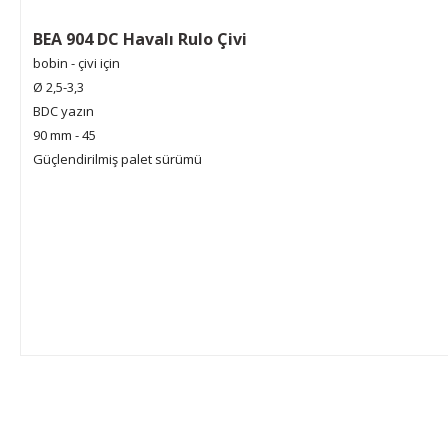
BEA 904 DC Havalı Rulo Çivi
bobin - çivi için

Ø 2,5-3,3

BDC yazın

90 mm - 45

Güçlendirilmiş palet sürümü
Bu ürünün fiyat bilgisi, resim, ürün açıklamalarında ve diğer konular
Görüş ve önerileriniz için teşekkür ederiz.