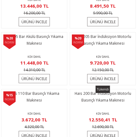
rı
eştirme
Makineleri
rikolar
13.446,00 TL
8.491,50 TL
16.200,00 TL
9.990,00 TL
naları
me
ri
ektirme
ÜRÜNÜ İNCELE
ÜRÜNÜ İNCELE
ıcılar
rmalar
Hais 95 Bar Akülü Basınçlı Yıkama
Hais 205 Bar İndüksiyon Motorlu
%20
%20
İNDİRİM
Makinesi
İNDİRİM
Basınçlı Yıkama Makinesi
ncaları
ular
i
KDV DAHİL
KDV DAHİL
11.448,00 TL
9.720,00 TL
Sökmeler
er
14.310,00 TL
12.150,00 TL
kineleri
yruğu Testere
atları
ÜRÜNÜ İNCELE
ÜRÜNÜ İNCELE
Tükendi
r
ar
çi
Hais 110 Bar Basınçlı Yıkama
Hais 200 Bar İndüksiyon Motorlu
%15
İNDİRİM
Makinesi
Basınçlı Yıkama Makinesi
lar
r
KDV DAHİL
KDV DAHİL
3.672,00 TL
12.550,41 TL
ralar
alı Krikolar
4.320,00 TL
12.690,00 TL
ÜRÜNÜ İNCELE
ÜRÜNÜ İNCELE