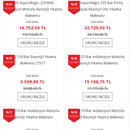
HAIS Aqua Magic 220 BAR
Hais Aqua Magic 235 Bar Pirinç
ijon Anahtarları
lar
Tabancası
leri
r Sanayi Vinçleri
Lazeri
i
%15
%15
İndüksiyon Motorlu Basınçlı Yıkama
İNDİRİM
İNDİRİM
Pompalı Basınçlı Oto Yıkama
Makinesi
Makinası
inaları
eri
 Aksesuarları
rlar
ler
eri
KDV DAHİL
KDV DAHİL
16.753,50 TL
22.720,50 TL
a Tabancası
ı
k Tabancası
indir Makineleri
ma Makinaları
ri
19.710,00 TL
26.730,00 TL
ÜRÜNÜ İNCELE
ÜRÜNÜ İNCELE
abancaları
akinası
mparalamalar
neleri
 Tablası
cekleri
Hais 150 Bar Basınçlı Yıkama
Hais 225 Bar İndüksiyon Motorlu
%15
%15
bancaları
ma
bancası
adem Kırma
hbaları
İNDİRİM
Makinesi LT517
İNDİRİM
Basınçlı Yıkama Makinesi
ama Makinası
plar
Bijon Anahtarı
ları
ma Anahtar
KDV DAHİL
KDV DAHİL
5.599,80 TL
15.108,75 TL
6.588,00 TL
17.775,00 TL
ye
akinası
Tabancaları
kineleri
ik Krikolar
Takımı
ÜRÜNÜ İNCELE
ÜRÜNÜ İNCELE
bancaları
rezeleme
 Sıkma Makinaları
li Caraskallar
Hais 210 Bar İndüksiyon Motorlu
Hais 170 Bar İndüksiyon Motorlu
%17
%15
İNDİRİM
Basınçlı Yıkama Makinesi
İNDİRİM
Yüksek Basınçlı Yıkama Makinesi
ler
Makineleri
olar
KDV DAHİL
KDV DAHİL