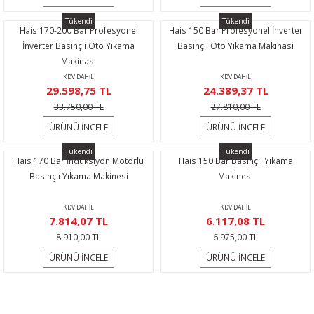
Temizleme
alı Vinçler
Tükendi
Tükendi
Hais 170-200 Bar Profesyonel
Hais 150 Bar Profesyonel İnverter
ar
İnverter Basınçlı Oto Yıkama
Basınçlı Oto Yıkama Makinası
Makinası
KDV DAHİL
KDV DAHİL
29.598,75 TL
24.389,37 TL
33.750,00 TL
27.810,00 TL
ÜRÜNÜ İNCELE
ÜRÜNÜ İNCELE
Tükendi
Tükendi
Hais 170 Bar İndüksiyon Motorlu
Hais 150 Bar Basınçlı Yıkama
Basınçlı Yıkama Makinesi
Makinesi
KDV DAHİL
KDV DAHİL
7.814,07 TL
6.117,08 TL
8.910,00 TL
6.975,00 TL
ÜRÜNÜ İNCELE
ÜRÜNÜ İNCELE
KAMPANYA MAİL LİSTEMİZE KAYDOLUN