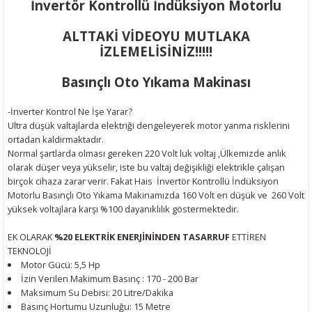
İnvertör Kontrollü İndüksiyon Motorlu
ijon Anahtarları
lar
Tabancası
leri
r Sanayi Vinçleri
Lazeri
i
ALTTAKİ VİDEOYU MUTLAKA
inaları
eri
 Aksesuarları
rlar
ler
eri
İZLEMELİSİNİZ!!!!!
Basınçlı Oto Yıkama Makinası
a Tabancası
ı
k Tabancası
indir Makineleri
ma Makinaları
ri
-İnverter Kontrol Ne İşe Yarar?
abancaları
akinası
mparalamalar
neleri
 Tablası
cekleri
Ultra düşük valtajlarda elektriği dengeleyerek motor yanma risklerini
ortadan kaldırmaktadır.
bancaları
ma
bancası
adem Kırma
hbaları
Normal şartlarda olması gereken 220 Volt luk voltaj ,Ülkemizde anlık
olarak düşer veya yükselir, iste bu valtaj değişikliği elektrikle çalışan
birçok cihaza zarar verir. Fakat Hais
İnvertör Kontrollü İndüksiyon
ama Makinası
plar
Bijon Anahtarı
ları
ma Anahtar
Motorlu
Basınçlı Oto Yıkama Makinamızda 160 Volt en düşük ve 260 Volt
yüksek voltajlara karşı %100 dayanıklılık göstermektedir.
ye
akinası
Tabancaları
kineleri
ik Krikolar
Takımı
EK OLARAK
%20 ELEKTRİK ENERJİNİNDEN TASARRUF
ETTİREN
bancaları
rezeleme
 Sıkma Makinaları
li Caraskallar
TEKNOLOJİ
Motor Gücü: 5,5 Hp
İzin Verilen Makimum Basınç : 170 - 200 Bar
ler
Makineleri
olar
Maksimum Su Debisi: 20 Litre/Dakika
Basınç Hortumu Uzunluğu: 15 Metre