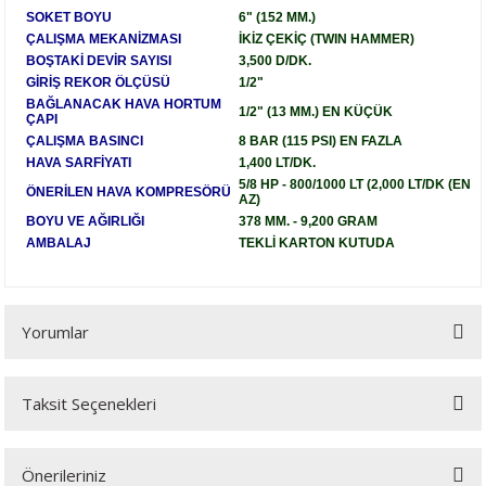
ijon Anahtarları
lar
Tabancası
leri
r Sanayi Vinçleri
Lazeri
i
SOKET BOYU
6" (152 MM.)
ÇALIŞMA MEKANİZMASI
İKİZ ÇEKİÇ (TWIN HAMMER)
BOŞTAKİ DEVİR SAYISI
3,500 D/DK.
inaları
eri
 Aksesuarları
rlar
ler
eri
GİRİŞ REKOR ÖLÇÜSÜ
1/2"
BAĞLANACAK HAVA HORTUM
1/2" (13 MM.) EN KÜÇÜK
ÇAPI
a Tabancası
ı
k Tabancası
indir Makineleri
ma Makinaları
ri
ÇALIŞMA BASINCI
8 BAR (115 PSI) EN FAZLA
HAVA SARFİYATI
1,400 LT/DK.
abancaları
akinası
mparalamalar
neleri
 Tablası
cekleri
5/8 HP - 800/1000 LT (2,000 LT/DK (EN
ÖNERİLEN HAVA KOMPRESÖRÜ
AZ)
BOYU VE AĞIRLIĞI
378 MM. - 9,200 GRAM
bancaları
ma
bancası
adem Kırma
hbaları
AMBALAJ
TEKLİ KARTON KUTUDA
ama Makinası
plar
Bijon Anahtarı
ları
ma Anahtar
Yorumlar
ye
akinası
Tabancaları
kineleri
ik Krikolar
Takımı
bancaları
rezeleme
 Sıkma Makinaları
li Caraskallar
Taksit Seçenekleri
Bu ürüne ilk yorumu siz yapın!
ler
Makineleri
olar
Önerileriniz