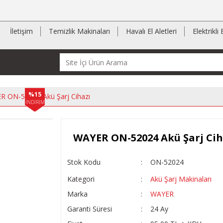
İletişim
Temizlik Makinaları
Havalı El Aletleri
Elektrikli 
%15
R ON-52024 Akü Şarj Cihazı
İNDİRİM
WAYER ON-52024 Akü Şarj Cih
Stok Kodu
ON-52024
Kategori
Akü Şarj Makinaları
Marka
WAYER
Garanti Süresi
24 Ay