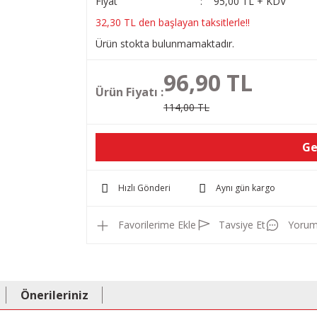
Fiyat
95,00 TL + KDV
32,30 TL den başlayan taksitlerle!!
Ürün stokta bulunmamaktadır.
96,90 TL
Ürün Fiyatı :
114,00 TL
Ge
Hızlı Gönderi
Aynı gün kargo
Tavsiye Et
Yorum
Önerileriniz