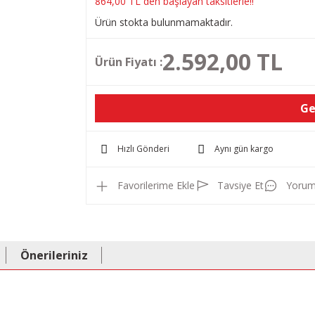
864,00 TL den başlayan taksitlerle!!
Ürün stokta bulunmamaktadır.
2.592,00 TL
Ürün Fiyatı :
Ge
Hızlı Gönderi
Aynı gün kargo
Tavsiye Et
Yorum
Önerileriniz