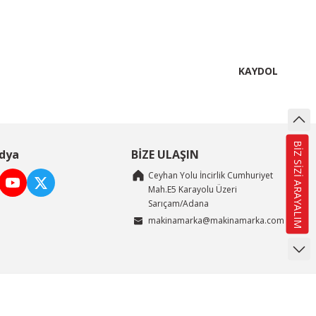
KAYDOL
BİZ SİZİ ARAYALIM
dya
BİZE ULAŞIN
Ceyhan Yolu İncirlik Cumhuriyet
Mah.E5 Karayolu Üzeri
Sarıçam/Adana
makinamarka@makinamarka.com