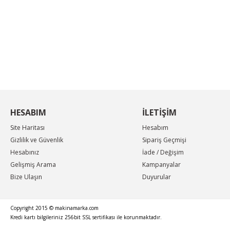
Ürün resmi kalitesiz, bozuk veya görüntülenemiyor.
Ürün açıklamasında eksik bilgiler bulunuyor.
KAMPANYA MAİL LİSTEMİZE KAYDOLUN
Ürün bilgilerinde hatalar bulunuyor.
En güncel indirimler, en yeni ürünlerden ilk sizin
haberiniz olsun, yenilikleri takip edin...
Ürün fiyatı diğer sitelerden daha pahalı.
Bu ürüne benzer farklı alternatifler olmalı.
HESABIM
İLETİŞİM
Site Haritası
Hesabım
Gizlilik ve Güvenlik
Sipariş Geçmişi
Hesabınız
İade / Değişim
Gelişmiş Arama
Kampanyalar
Bize Ulaşın
Duyurular
Copyright 2015 © makinamarka.com
Kredi kartı bilgileriniz 256bit SSL sertifikası ile korunmaktadır.