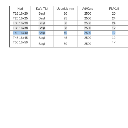
Kod
Kafa Tipi
Uzunluk mm
Ad/Kutu
Pk/Koli
T16 16x20
Başlı
20
2500
20
T25 16x25
Başlı
25
2500
24
T30 16x30
Başlı
30
2500
24
T38 16x38
Başlı
38
2500
12
T40 16x40
Başlı
40
2500
12
T45 16x45
Başlı
45
2500
12
12
T50 16x50
Başlı
50
2500
Bu ürünün fiyat bilgisi, resim, ürün açıklamalarında ve diğer konular
Görüş ve önerileriniz için teşekkür ederiz.