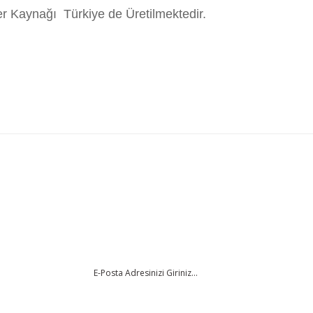
r Kaynağı Türkiye de Üretilmektedir.
da yetersiz gördüğünüz noktaları öneri formunu kullanarak tarafımıza iletebi