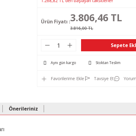
1.268,82 TL den başlayan taksitlerle!!
3.806,46 TL
Ürün Fiyatı :
3.816,00 TL
Sepete Ek
Aynı gün kargo
Stoktan Teslim
Tavsiye Et
Yorum
Önerileriniz
rı