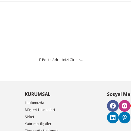
da yetersiz gördüğünüz noktaları öneri formunu kullanarak tarafımıza iletebi
Bu ürüne ilk yorumu siz yapın!
Yorum Yaz
KURUMSAL
Sosyal Me
Hakkımızda
Müşteri Hizmetleri
Şirket
Gönder
Yatırımcı İlişkileri
Tipografi / Hakkında