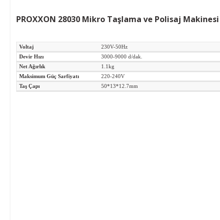
PROXXON 28030 Mikro Taşlama ve Polisaj Makinesi
Voltaj
230V-50Hz
Devir Hızı
3000-9000 d/dak.
Net Ağırlık
1.1kg
Maksimum Güç Sarfiyatı
220-240V
Taş Çapı
50*13*12.7mm