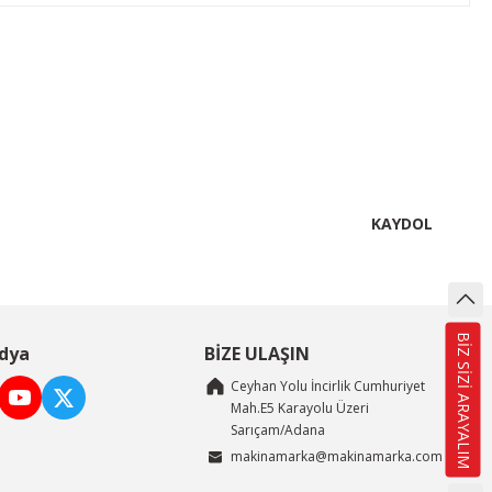
lirsiniz.
KAYDOL
BİZ SİZİ ARAYALIM
dya
BİZE ULAŞIN
Ceyhan Yolu İncirlik Cumhuriyet
Mah.E5 Karayolu Üzeri
Sarıçam/Adana
makinamarka@makinamarka.com