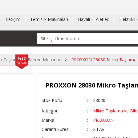
İletişim
Temizlik Makinaları
Havalı El Aletleri
Elektrikli 
%30
o Taşlama ve Bileme Motorları
PROXXON 28030 Mikro Taşlama ve
İNDİRİM
PROXXON 28030 Mikro Taşlam
Stok Kodu
28030
Kategori
Mikro Taşlama ve Bile
Marka
PROXXON
Garanti Süresi
24 Ay