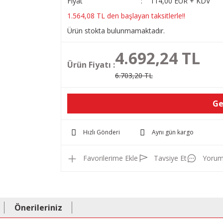
Fiyat
114,00 EUR + KDV
1.564,08 TL den başlayan taksitlerle!!
Ürün stokta bulunmamaktadır.
4.692,24 TL
Ürün Fiyatı :
6.703,20 TL
Ge
Hızlı Gönderi
Aynı gün kargo
Tavsiye Et
Yorum
Önerileriniz