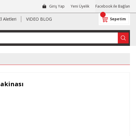
Giriş Yap
Yeni Üyelik
Facebook ile Bağlan
El Aletleri
VIDEO BLOG
Sepetim
akinası