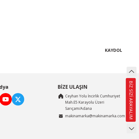
lirsiniz.
KAYDOL
BİZ SİZİ ARAYALIM
dya
BİZE ULAŞIN
Ceyhan Yolu İncirlik Cumhuriyet
Mah.E5 Karayolu Üzeri
Sarıçam/Adana
makinamarka@makinamarka.com