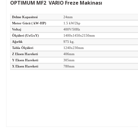
OPTIMUM MF2 VARIO Freze Makinası
Delme Kapasitesi
24mm
Motor Gücü ( kW-HP)
1.5 kW/2hp
Voltaj
400V/50Hz
Ölçüleri (UxGxY)
1400x1450x2150mm
Ağırlık
975 kg.
Tabla Ölçüleri
1240x230mm
Z Eksen Hareketi
406mm
Y Eksen Hareketi
305mm
X Eksen Hareketi
780mm