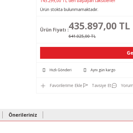
145.299,00 TL den başlayan taksitlerle!!
Ürün stokta bulunmamaktadır.
435.897,00 TL
Ürün Fiyatı :
641.025,00 TL
Ge
Hızlı Gönderi
Aynı gün kargo
Tavsiye Et
Yorum
Önerileriniz