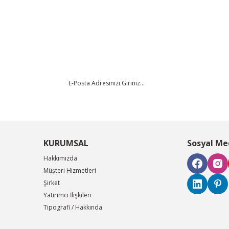
da yetersiz gördüğünüz noktaları öneri formunu kullanarak tarafımıza iletebi
Bu ürüne ilk yorumu siz yapın!
Yorum Yaz
KURUMSAL
Sosyal Me
Hakkımızda
Müşteri Hizmetleri
Şirket
Gönder
Yatırımcı İlişkileri
Tipografi / Hakkında