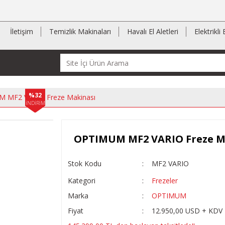
İletişim
Temizlik Makinaları
Havalı El Aletleri
Elektrikli 
%32
 MF2 VARIO Freze Makinası
İNDİRİM
OPTIMUM MF2 VARIO Freze M
Stok Kodu
MF2 VARIO
Kategori
Frezeler
Marka
OPTIMUM
Fiyat
12.950,00 USD + KDV