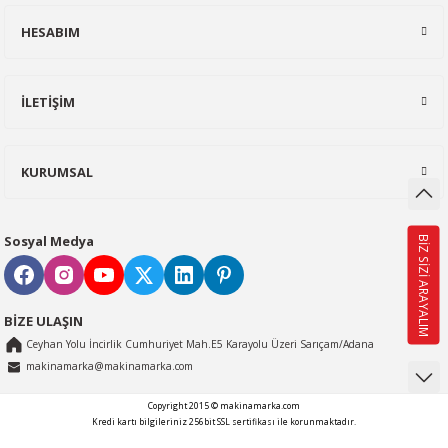
Temizleme
alı Vinçler
Ürün fiyatı diğer sitelerden daha pahalı.
HESABIM
Bu ürüne benzer farklı alternatifler olmalı.
ar
İLETİŞİM
KURUMSAL
Gönder
Sosyal Medya
BİZ SİZİ ARAYALIM
BİZE ULAŞIN
Ceyhan Yolu İncirlik Cumhuriyet Mah.E5 Karayolu Üzeri Sarıçam/Adana
makinamarka@makinamarka.com
Copyright 2015 © makinamarka.com
Kredi kartı bilgileriniz 256bit SSL sertifikası ile korunmaktadır.