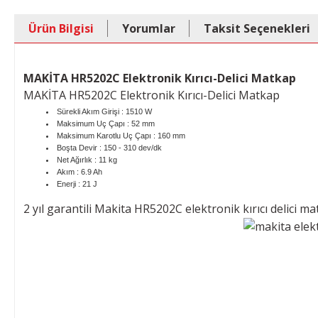
Ürün Bilgisi
Yorumlar
Taksit Seçenekleri
MAKİTA HR5202C Elektronik Kırıcı-Delici Matkap
MAKİTA HR5202C Elektronik Kırıcı-Delici Matkap
Sürekli Akım Girişi : 1510 W
Maksimum Uç Çapı : 52 mm
Maksimum Karotlu Uç Çapı : 160 mm
Boşta Devir : 150 - 310 dev/dk
Net Ağırlık : 11 kg
Akım : 6.9 Ah
Enerji : 21 J
2 yıl garantili Makita HR5202C elektronik kırıcı delici m