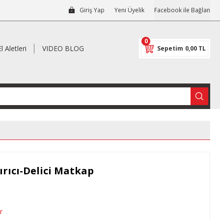
Giriş Yap
Yeni Üyelik
Facebook ile Bağlan
0
El Aletleri
VIDEO BLOG
Sepetim
0,00 TL
rıcı-Delici Matkap
r