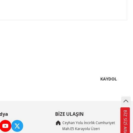
lirsiniz.
KAYDOL
BİZ SİZİ ARAYALIM
dya
BİZE ULAŞIN
Ceyhan Yolu İncirlik Cumhuriyet
Mah.E5 Karayolu Üzeri