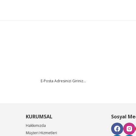
da yetersiz gördüğünüz noktaları öneri formunu kullanarak tarafımıza iletebi
Bu ürüne ilk yorumu siz yapın!
Yorum Yaz
KURUMSAL
Sosyal Me
Hakkımızda
Müşteri Hizmetleri