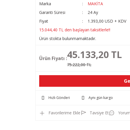
Marka
MAKİTA
Garanti Süresi
24 Ay
Fiyat
1.393,00 USD + KDV
15.044,40 TL den başlayan taksitlerle!!
Ürün stokta bulunmamaktadır.
45.133,20 TL
Ürün Fiyatı :
75.222,00 TL
Ge
Hızlı Gönderi
Aynı gün kargo
Tavsiye Et
Yorum