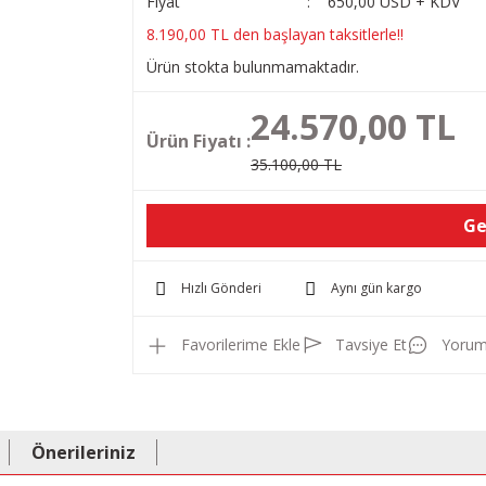
Fiyat
650,00 USD + KDV
8.190,00 TL den başlayan taksitlerle!!
Ürün stokta bulunmamaktadır.
24.570,00 TL
Ürün Fiyatı :
35.100,00 TL
Ge
Hızlı Gönderi
Aynı gün kargo
Tavsiye Et
Yorum
Önerileriniz