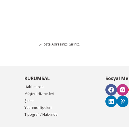
da yetersiz gördüğünüz noktaları öneri formunu kullanarak tarafımıza iletebi
Bu ürüne ilk yorumu siz yapın!
Yorum Yaz
KURUMSAL
Sosyal Me
Hakkımızda
Müşteri Hizmetleri
Şirket
Gönder
Yatırımcı İlişkileri
Tipografi / Hakkında