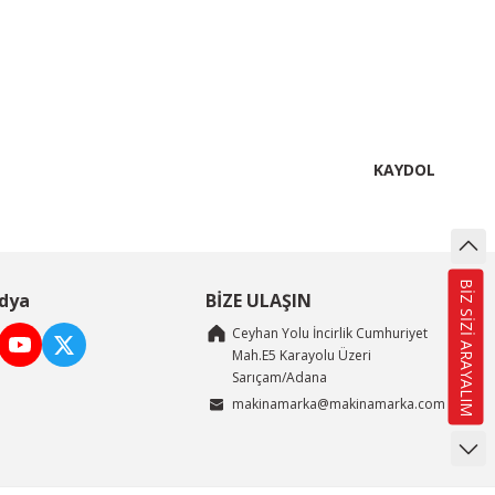
lirsiniz.
KAYDOL
BİZ SİZİ ARAYALIM
dya
BİZE ULAŞIN
Ceyhan Yolu İncirlik Cumhuriyet
Mah.E5 Karayolu Üzeri
Sarıçam/Adana
makinamarka@makinamarka.com