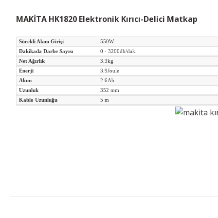
MAKİTA HK1820 Elektronik Kırıcı-Delici Matkap
Sürekli Akım Girişi
550W
Dakikada Darbe Sayısı
0 - 3200db/dak.
Net Ağırlık
3.3kg
Enerji
3.9Joule
Akım
2.6Ah
Uzunluk
352 mm
Kablo Uzunluğu
5 m