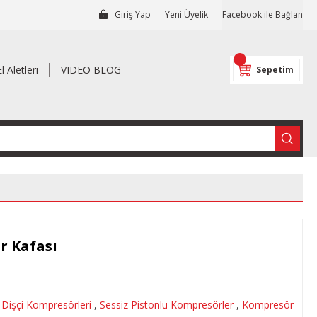
Giriş Yap
Yeni Üyelik
Facebook ile Bağlan
El Aletleri
VIDEO BLOG
Sepetim
r Kafası
,
Dişçi Kompresörleri
,
Sessiz Pistonlu Kompresörler
,
Kompresör