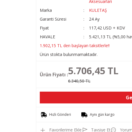
Aksesuarları
Marka
KULETAŞ
Garanti Süresi
24 Ay
Fiyat
117,42 USD + KDV
HAVALE
5.421,13 TL (%5,00 hav
1.902,15 TL den başlayan taksitlerle!!
Ürün stokta bulunmamaktadır.
5.706,45 TL
Ürün Fiyatı :
6.340,50 TL
Ge
Hızlı Gönderi
Aynı gün kargo
Tavsiye Et
Yorum