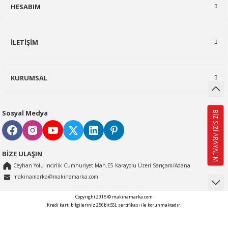
Temizleme
alı Vinçler
HESABIM
Bu ürüne benzer farklı alternatifler olmalı.
ar
İLETİŞİM
KURUMSAL
Gönder
Sosyal Medya
BİZ SİZİ ARAYALIM
BİZE ULAŞIN
Ceyhan Yolu İncirlik Cumhuriyet Mah.E5 Karayolu Üzeri Sarıçam/Adana
makinamarka@makinamarka.com
Copyright 2015 © makinamarka.com
Kredi kartı bilgileriniz 256bit SSL sertifikası ile korunmaktadır.