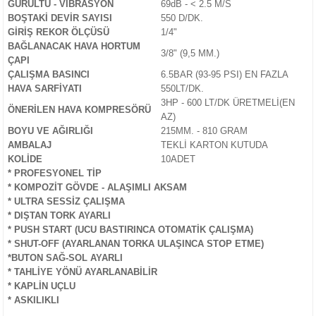
GÜRÜLTÜ - VİBRASYON
69dB - < 2.5 M/S
ijon Anahtarları
lar
Tabancası
leri
r Sanayi Vinçleri
Lazeri
i
BOŞTAKİ DEVİR SAYISI
550 D/DK.
GİRİŞ REKOR ÖLÇÜSÜ
1/4"
inaları
eri
 Aksesuarları
rlar
ler
eri
BAĞLANACAK HAVA HORTUM
3/8" (9,5 MM.)
ÇAPI
ÇALIŞMA BASINCI
6.5BAR (93-95 PSI) EN FAZLA
a Tabancası
ı
k Tabancası
indir Makineleri
ma Makinaları
ri
HAVA SARFİYATI
550LT/DK.
3HP - 600 LT/DK ÜRETMELİ(EN
ÖNERİLEN HAVA KOMPRESÖRÜ
abancaları
akinası
mparalamalar
neleri
 Tablası
cekleri
AZ)
BOYU VE AĞIRLIĞI
215MM. - 810 GRAM
AMBALAJ
TEKLİ KARTON KUTUDA
bancaları
ma
bancası
adem Kırma
hbaları
KOLİDE
10ADET
* PROFESYONEL TİP
ama Makinası
plar
Bijon Anahtarı
ları
ma Anahtar
* KOMPOZİT GÖVDE - ALAŞIMLI AKSAM
* ULTRA SESSİZ ÇALIŞMA
* DIŞTAN TORK AYARLI
ye
akinası
Tabancaları
kineleri
ik Krikolar
Takımı
* PUSH START (UCU BASTIRINCA OTOMATİK ÇALIŞMA)
* SHUT-OFF (AYARLANAN TORKA ULAŞINCA STOP ETME)
bancaları
rezeleme
 Sıkma Makinaları
li Caraskallar
*BUTON SAĞ-SOL AYARLI
* TAHLİYE YÖNÜ AYARLANABİLİR
* KAPLİN UÇLU
ler
Makineleri
olar
* ASKILIKLI