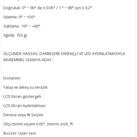
ijon Anahtarları
lar
Tabancası
leri
r Sanayi Vinçleri
Lazeri
i
Doğruluk: 0° ~ 90° de ± 0.05° / 1 ° ~ 89° için ± 0.2°
İşletme: 0° ~ +50°
inaları
eri
 Aksesuarları
rlar
ler
eri
Saklama: -10° ~ +60°
a Tabancası
ı
k Tabancası
indir Makineleri
ma Makinaları
ri
Ağırlık: 750 gr.
abancaları
akinası
mparalamalar
neleri
 Tablası
cekleri
ÖLÇÜMDE HASSAS, DARBELERE DİRENÇLİ VE LED AYDINLATMASIYLA
MÜKEMMEL OLMAYA ADAY...
bancaları
ma
bancası
adem Kırma
hbaları
Donanım:
ama Makinası
plar
Bijon Anahtarı
ları
ma Anahtar
Yatay ve dikey su terazili
ye
akinası
Tabancaları
kineleri
ik Krikolar
Takımı
LCD Ekran göstergeli
LCD Ekran Aydınlatması
bancaları
rezeleme
 Sıkma Makinaları
li Caraskallar
Derece veya % Seçimi
Ölçü birimi seçimi 0.05°, mm/m, inch, ft
ler
Makineleri
olar
Buzzer: Uyarı sesi