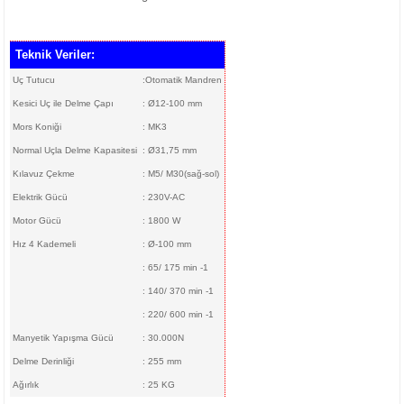
ijon Anahtarları
lar
Tabancası
leri
r Sanayi Vinçleri
Lazeri
i
Teknik Veriler:
inaları
eri
 Aksesuarları
rlar
ler
eri
Uç Tutucu
:Otomatik Mandren
a Tabancası
ı
k Tabancası
indir Makineleri
ma Makinaları
ri
Kesici Uç ile Delme Çapı
: Ø12-100 mm
Mors Koniği
: MK3
abancaları
akinası
mparalamalar
neleri
 Tablası
cekleri
Normal Uçla Delme Kapasitesi
: Ø31,75 mm
Kılavuz Çekme
: M5/ M30(sağ-sol)
bancaları
ma
bancası
adem Kırma
hbaları
Elektrik Gücü
: 230V-AC
Motor Gücü
: 1800 W
ama Makinası
plar
Bijon Anahtarı
ları
ma Anahtar
Hız 4 Kademeli
: Ø-100 mm
: 65/ 175 min -1
ye
akinası
Tabancaları
kineleri
ik Krikolar
Takımı
: 140/ 370 min -1
: 220/ 600 min -1
bancaları
rezeleme
 Sıkma Makinaları
li Caraskallar
Manyetik Yapışma Gücü
: 30.000N
Delme Derinliği
: 255 mm
ler
Makineleri
olar
Ağırlık
: 25 KG