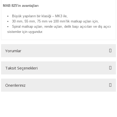
rı
eştirme
Makineleri
rikolar
MAB 825′in avantajları
naları
me
ri
ektirme
Büyük yapıların bir klasiği – MK3 ile,
30 mm, 55 mm, 75 mm ve 100 mm’lik matkap uçları için,
Spiral matkap uçları, rende uçları, delik başı açıcıları ve diş açıcı
ıcılar
rmalar
sistemler için uygundur.
ncaları
ular
i
Yorumlar
Sökmeler
er
kineleri
yruğu Testere
atları
Taksit Seçenekleri
Bu ürüne ilk yorumu siz yapın!
r
ar
çi
Önerileriniz
Yorum Yaz
lar
r
Bu ürünün fiyat bilgisi, resim, ürün açıklamalarında ve diğer konularda
yetersiz gördüğünüz noktaları öneri formunu kullanarak tarafımıza
ralar
alı Krikolar
iletebilirsiniz.
KAMPANYA MAİL LİSTEMİZE KAYDOLUN
Görüş ve önerileriniz için teşekkür ederiz.