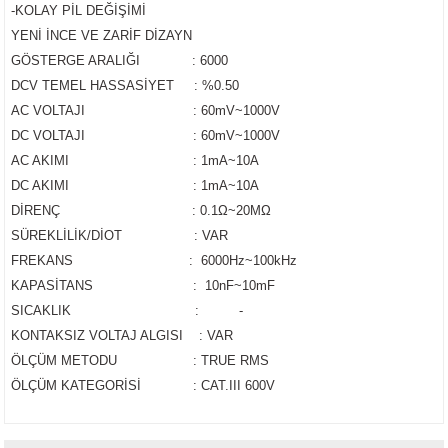
-KOLAY PİL DEĞİŞİMİ
ijon Anahtarları
lar
Tabancası
leri
r Sanayi Vinçleri
Lazeri
i
YENİ İNCE VE ZARİF DİZAYN
GÖSTERGE ARALIĞI : 6000
inaları
eri
 Aksesuarları
rlar
ler
eri
DCV TEMEL HASSASİYET : %0.50
AC VOLTAJI : 60mV~1000V
a Tabancası
ı
k Tabancası
indir Makineleri
ma Makinaları
ri
DC VOLTAJI : 60mV~1000V
AC AKIMI : 1mA~10A
abancaları
akinası
mparalamalar
neleri
 Tablası
cekleri
DC AKIMI : 1mA~10A
DİRENÇ : 0.1Ω~20MΩ
bancaları
ma
bancası
adem Kırma
hbaları
SÜREKLİLİK/DİOT : VAR
ama Makinası
plar
Bijon Anahtarı
ları
ma Anahtar
FREKANS : 6000Hz~100kHz
KAPASİTANS : 10nF~10mF
ye
akinası
Tabancaları
kineleri
ik Krikolar
Takımı
SICAKLIK : -
KONTAKSIZ VOLTAJ ALGISI : VAR
bancaları
rezeleme
 Sıkma Makinaları
li Caraskallar
ÖLÇÜM METODU : TRUE RMS
ÖLÇÜM KATEGORİSİ : CAT.III 600V
ler
Makineleri
olar