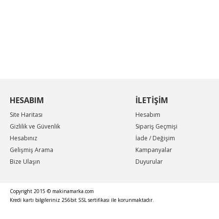
Ürün resmi kalitesiz, bozuk veya görüntülenemiyor.
Ürün açıklamasında eksik bilgiler bulunuyor.
KAMPANYA MAİL LİSTEMİZE KAYDOLUN
Ürün bilgilerinde hatalar bulunuyor.
En güncel indirimler, en yeni ürünlerden ilk sizin
haberiniz olsun, yenilikleri takip edin...
Ürün fiyatı diğer sitelerden daha pahalı.
Bu ürüne benzer farklı alternatifler olmalı.
HESABIM
İLETİŞİM
Site Haritası
Hesabım
Gizlilik ve Güvenlik
Sipariş Geçmişi
Hesabınız
İade / Değişim
Gelişmiş Arama
Kampanyalar
Bize Ulaşın
Duyurular
Copyright 2015 © makinamarka.com
Kredi kartı bilgileriniz 256bit SSL sertifikası ile korunmaktadır.