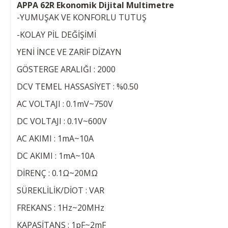
APPA 62R Ekonomik Dijital Multimetre
-YUMUŞAK VE KONFORLU TUTUŞ
-KOLAY PİL DEĞİŞİMİ
YENİ İNCE VE ZARİF DİZAYN
GÖSTERGE ARALIĞI : 2000
DCV TEMEL HASSASİYET : %0.50
AC VOLTAJI : 0.1mV~750V
DC VOLTAJI : 0.1V~600V
AC AKIMI : 1mA~10A
DC AKIMI : 1mA~10A
DİRENÇ : 0.1Ω~20MΩ
SÜREKLİLİK/DİOT : VAR
FREKANS : 1Hz~20MHz
KAPASİTANS : 1pF~2mF