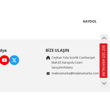
KAYDOL
BİZ SİZİ ARAYALIM
dya
BİZE ULAŞIN
Ceyhan Yolu İncirlik Cumhuriyet
Mah.E5 Karayolu Üzeri
Sarıçam/Adana
makinamarka@makinamarka.com