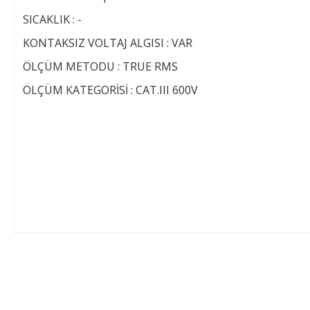
SICAKLIK : -
KONTAKSIZ VOLTAJ ALGISI : VAR
ÖLÇÜM METODU : TRUE RMS
ÖLÇÜM KATEGORİSİ : CAT.III 600V
Bu ürünün fiyat bilgisi, resim, ürün açıklamalarında ve diğer konular
Görüş ve önerileriniz için teşekkür ederiz.