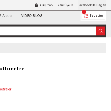
Giriş Yap
Yeni Üyelik
Facebook ile Bağlan
El Aletleri
VIDEO BLOG
Sepetim
ultimetre
etreler