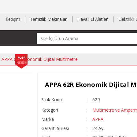
İletişim
Temizlik Makinaları
Havalı El Aletleri
Elektrikli 
%15
APPA 62R Ekonomik Dijital Multimetre
İNDİRİM
APPA 62R Ekonomik Dijital M
Stok Kodu
62R
Kategori
Multimetre ve Amperm
Marka
APPA
Garanti Süresi
24 Ay