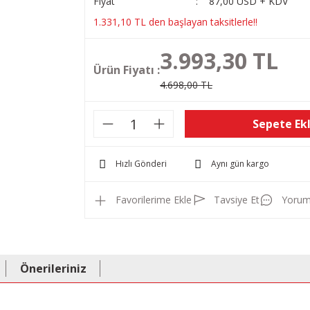
Fiyat
87,00 USD + KDV
1.331,10 TL den başlayan taksitlerle!!
3.993,30 TL
Ürün Fiyatı :
4.698,00 TL
Sepete Ek
Hızlı Gönderi
Aynı gün kargo
Tavsiye Et
Yorum
Önerileriniz