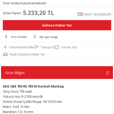
Ürün stokta bulunmamaktadır.
aşlama
ar
sme Makasları
ye Yıkama Makinası
aları
Kompresörler
ya Tabancaları
 Sistemleri
zerleri
caları
ma Anahtar
ngeneleri
bu
5.233,20 TL
Ürün Fiyatı :
TAKSİT SEÇENEKLERİ
me
leri
 Zımpara
akası
kama Makinaları
örü
suarları
erdeleri
e Makinaları
kinaları
arı
 Anahtar Takımları
gah Mengeneler
Gelince Haber Ver
esme
ama Makinası
in Tabancası
rı
inası
u Kompresörler
ır Boru Kesme
ları
el Takım Setleri
me Aparatı
Hızlı Gönderi
Aynı gün kargo
sme Makinası
eti
ürütmeler
ahtarları
leri
k Delme
et Kemerleri
a Kolları
k Tarayıcılar
tleme
Tavsiye Et
Yorum Yaz
Fiyatı Düşünce Haber Ver
Deliciler
nahtarı
Testereler
 Kesme Makinaları
ma Makineleri
üşüş Durdurucular
Vinci
r Takımları
ltme Aparatı
Makinası
eler
akinaları
leri
akinaları
ve Halat Tutucular
dek Parçaları
e
eler
Ürün Bilgisi
para Makinası
a Tabancası
lıpçı Taşlama
alları
Biçme
niyet Kemerleri
ğrultma Seti
 Ampermetreler
Takımları
nesi
AEG SBE 705 RE 705 W Darbeli Matkap
Giriş Gücü 705 watt
lama
 Kompresörler
Şalomaları
sı Aparatları
içme Makina Motorları
su
ma Lazerleri
htarlar
Yüksüz Hızı 0–2700 dev/dk
Delme Duvar/Çelik/Ahşap 16/13/30 mm
tereler
 Çektirme
Açma Makinaları
sisler
i
ı
Maks. Tork 15 Nm
Mandren 1,0–10 mm