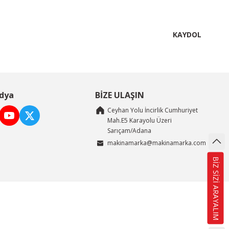
KAYDOL
dya
BİZE ULAŞIN
Ceyhan Yolu İncirlik Cumhuriyet
Mah.E5 Karayolu Üzeri
Sarıçam/Adana
makinamarka@makinamarka.com
BİZ SİZİ ARAYALIM