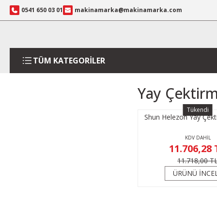
0541 650 03 01
makinamarka@makinamarka.com
TÜM KATEGORİLER
Yay Çektirm
Tükendi
Shun Helezon Yay Çekt
KDV DAHİL
11.706,28 
11.718,00 T
ÜRÜNÜ İNCE