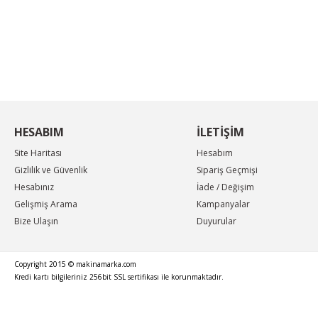
KAMPANYA MAİL LİSTEMİZE KAYDOLUN
En güncel indirimler, en yeni ürünlerden ilk sizin
haberiniz olsun, yenilikleri takip edin...
HESABIM
İLETİŞİM
Site Haritası
Hesabım
Gizlilik ve Güvenlik
Sipariş Geçmişi
Hesabınız
İade / Değişim
Gelişmiş Arama
Kampanyalar
Bize Ulaşın
Duyurular
Copyright 2015 © makinamarka.com
Kredi kartı bilgileriniz 256bit SSL sertifikası ile korunmaktadır.