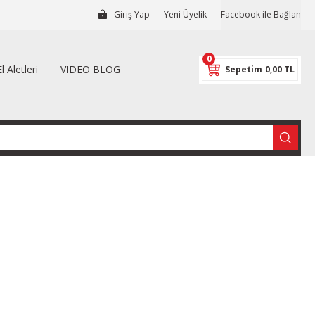
Giriş Yap
Yeni Üyelik
Facebook ile Bağlan
0
El Aletleri
VIDEO BLOG
Sepetim
0,00 TL