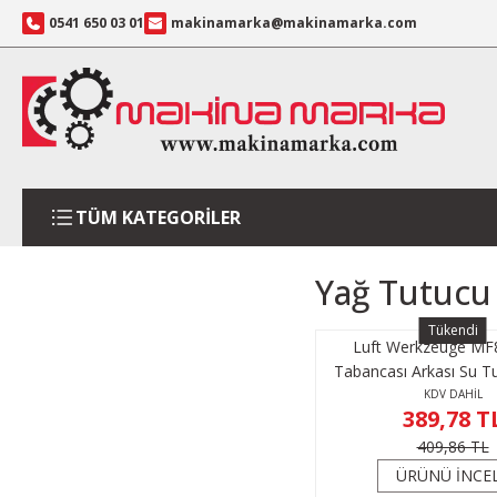
0541 650 03 01
makinamarka@makinamarka.com
TÜM KATEGORİLER
Yağ Tutucu
Tükendi
Luft Werkzeuge MF
Tabancası Arkası Su Tu
KDV DAHİL
389,78 T
409,86 TL
ÜRÜNÜ İNCE