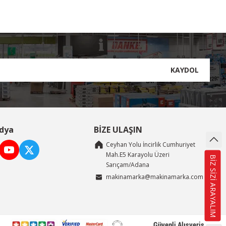
KAYDOL
dya
BİZE ULAŞIN
Ceyhan Yolu İncirlik Cumhuriyet
Mah.E5 Karayolu Üzeri
BİZ SİZİ ARAYALIM
Sarıçam/Adana
makinamarka@makinamarka.com