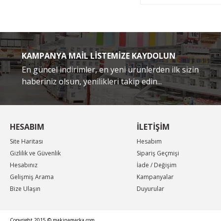
KAMPANYA MAİL LİSTEMİZE KAYDOLUN
En güncel indirimler, en yeni ürünlerden ilk sizin
haberiniz olsun, yenilikleri takip edin...
HESABIM
İLETİŞİM
Site Haritası
Hesabım
Gizlilik ve Güvenlik
Sipariş Geçmişi
Hesabınız
İade / Değişim
Gelişmiş Arama
Kampanyalar
Bize Ulaşın
Duyurular
Copyright 2015 © makinamarka.com