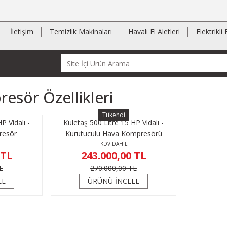
İletişim
Temizlik Makinaları
Havalı El Aletleri
Elektrikli 
resör Özellikleri
Tükendi
P Vidalı -
Kuletaş 500 Litre 15 HP Vidalı -
resör
Kurutuculu Hava Kompresörü
KDV DAHİL
 TL
243.000,00 TL
L
270.000,00 TL
LE
ÜRÜNÜ İNCELE