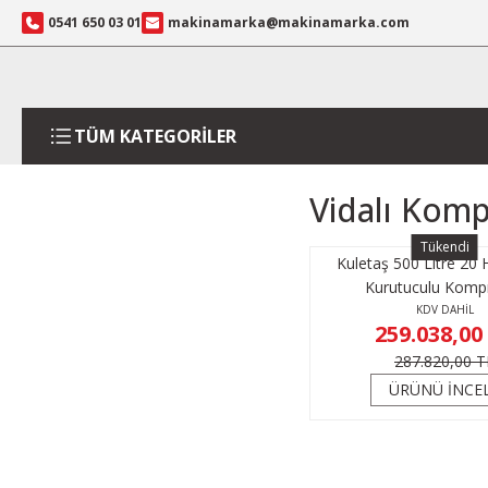
0541 650 03 01
makinamarka@makinamarka.com
TÜM KATEGORİLER
Vidalı Komp
Tükendi
Kuletaş 500 Litre 20 H
Kurutuculu Komp
KDV DAHİL
259.038,00
287.820,00 T
ÜRÜNÜ İNCE