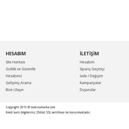
KAMPANYA MAİL LİSTEMİZE KAYDOLUN
En güncel indirimler, en yeni ürünlerden ilk sizin
haberiniz olsun, yenilikleri takip edin...
HESABIM
İLETİŞİM
Site Haritası
Hesabım
Gizlilik ve Güvenlik
Sipariş Geçmişi
Hesabınız
İade / Değişim
Gelişmiş Arama
Kampanyalar
Bize Ulaşın
Duyurular
Copyright 2015 © makinamarka.com
Kredi kartı bilgileriniz 256bit SSL sertifikası ile korunmaktadır.