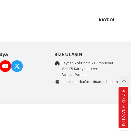
KAYDOL
dya
BİZE ULAŞIN
Ceyhan Yolu İncirlik Cumhuriyet
Mah.E5 Karayolu Üzeri
Sarıçam/Adana
makinamarka@makinamarka.com
BİZ SİZİ ARAYALIM