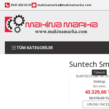
0541 650 03 01
makinamarka@makinamarka.com
TÜM KATEGORİLER
Suntech Sm
Tükendi
SUNTECH SM-7H-753
Matkap
KDV DAHİL
43.329,60 
50.976,00 T
ÜRÜNÜ İNCE