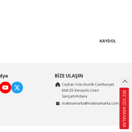
KAYDOL
dya
BİZE ULAŞIN
Ceyhan Yolu İncirlik Cumhuriyet
Mah.E5 Karayolu Üzeri
BİZ SİZİ ARAYALIM
Sarıçam/Adana
makinamarka@makinamarka.com