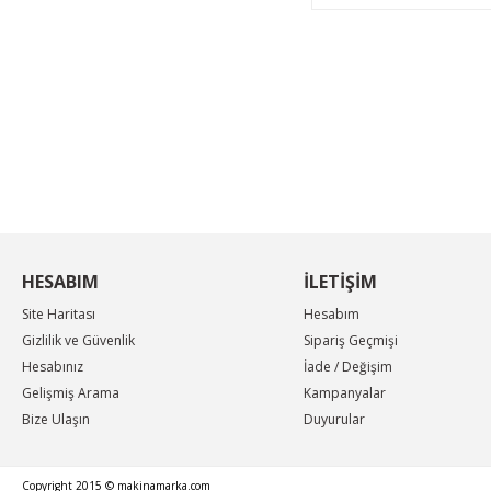
KAMPANYA MAİL LİSTEMİZE KAYDOLUN
En güncel indirimler, en yeni ürünlerden ilk sizin
haberiniz olsun, yenilikleri takip edin...
HESABIM
İLETİŞİM
Site Haritası
Hesabım
Gizlilik ve Güvenlik
Sipariş Geçmişi
Hesabınız
İade / Değişim
Gelişmiş Arama
Kampanyalar
Bize Ulaşın
Duyurular
Copyright 2015 © makinamarka.com