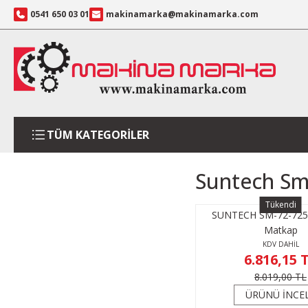
0541 650 03 01
makinamarka@makinamarka.com
TÜM KATEGORİLER
Suntech Sm
Tükendi
SUNTECH SM-72-7254
Matkap
KDV DAHİL
6.816,15 
8.019,00 TL
ÜRÜNÜ İNCE