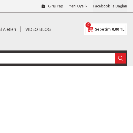
Giriş Yap
Yeni Üyelik
Facebook ile Bağlan
0
El Aletleri
VIDEO BLOG
Sepetim
0,00 TL