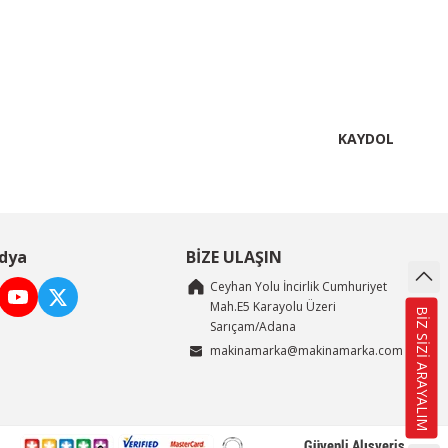
KAYDOL
dya
BİZE ULAŞIN
Ceyhan Yolu İncirlik Cumhuriyet
Mah.E5 Karayolu Üzeri
BİZ SİZİ ARAYALIM
Sarıçam/Adana
makinamarka@makinamarka.com