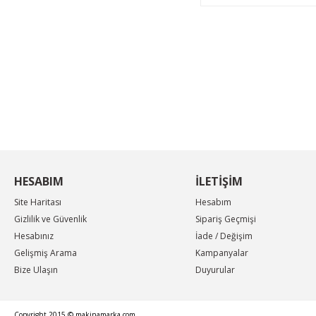
KAMPANYA MAİL LİSTEMİZE KAYDOLUN
En güncel indirimler, en yeni ürünlerden ilk sizin
haberiniz olsun, yenilikleri takip edin...
HESABIM
İLETİŞİM
Site Haritası
Hesabım
Gizlilik ve Güvenlik
Sipariş Geçmişi
Hesabınız
İade / Değişim
Gelişmiş Arama
Kampanyalar
Bize Ulaşın
Duyurular
Copyright 2015 © makinamarka.com