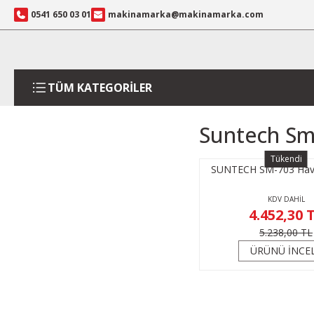
0541 650 03 01
makinamarka@makinamarka.com
TÜM KATEGORİLER
Suntech Sm
Tükendi
SUNTECH SM-703 Hava
KDV DAHİL
4.452,30 
5.238,00 TL
ÜRÜNÜ İNCE