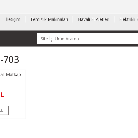
İletişim
Temizlik Makinaları
Havalı El Aletleri
Elektrikli 
-703
lı Matkap
TL
LE