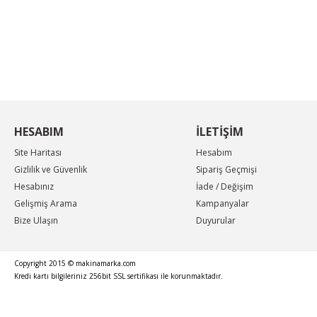
KAMPANYA MAİL LİSTEMİZE KAYDOLUN
En güncel indirimler, en yeni ürünlerden ilk sizin
haberiniz olsun, yenilikleri takip edin...
HESABIM
İLETİŞİM
Site Haritası
Hesabım
Gizlilik ve Güvenlik
Sipariş Geçmişi
Hesabınız
İade / Değişim
Gelişmiş Arama
Kampanyalar
Bize Ulaşın
Duyurular
Copyright 2015 © makinamarka.com
Kredi kartı bilgileriniz 256bit SSL sertifikası ile korunmaktadır.