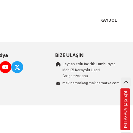
KAYDOL
dya
BİZE ULAŞIN
Ceyhan Yolu İncirlik Cumhuriyet
Mah.E5 Karayolu Üzeri
Sarıçam/Adana
makinamarka@makinamarka.com
BİZ SİZİ ARAYALIM