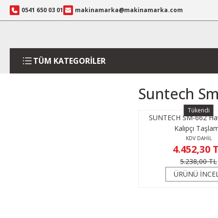
0541 650 03 01
makinamarka@makinamarka.com
TÜM KATEGORİLER
Suntech Sm-
Tükendi
SUNTECH SM-662 Hava
Kalıpçı Taşla
KDV DAHİL
4.452,30 
5.238,00 TL
ÜRÜNÜ İNCE