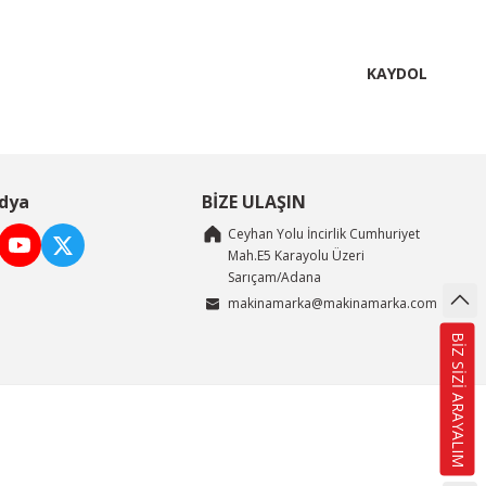
KAYDOL
dya
BİZE ULAŞIN
Ceyhan Yolu İncirlik Cumhuriyet
Mah.E5 Karayolu Üzeri
Sarıçam/Adana
makinamarka@makinamarka.com
BİZ SİZİ ARAYALIM