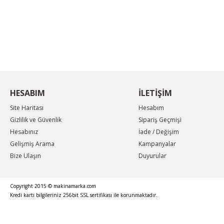
KAMPANYA MAİL LİSTEMİZE KAYDOLUN
En güncel indirimler, en yeni ürünlerden ilk sizin
haberiniz olsun, yenilikleri takip edin...
HESABIM
İLETİŞİM
Site Haritası
Hesabım
Gizlilik ve Güvenlik
Sipariş Geçmişi
Hesabınız
İade / Değişim
Gelişmiş Arama
Kampanyalar
Bize Ulaşın
Duyurular
Copyright 2015 © makinamarka.com
Kredi kartı bilgileriniz 256bit SSL sertifikası ile korunmaktadır.