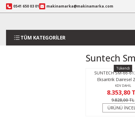
0541 650 03 01
makinamarka@makinamarka.com
TÜM KATEGORİLER
Suntech Sm-
Tükendi
SUNTECH SM-66-613
Eksantrik Dairesel 
KDV DAHİL
8.353,80 
9.828,00 TL
ÜRÜNÜ İNCE