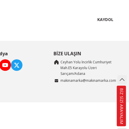
KAYDOL
dya
BİZE ULAŞIN
Ceyhan Yolu İncirlik Cumhuriyet
Mah.E5 Karayolu Üzeri
Sarıçam/Adana
makinamarka@makinamarka.com
BİZ SİZİ ARAYALIM