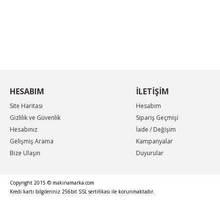
KAMPANYA MAİL LİSTEMİZE KAYDOLUN
En güncel indirimler, en yeni ürünlerden ilk sizin
haberiniz olsun, yenilikleri takip edin...
HESABIM
İLETİŞİM
Site Haritası
Hesabım
Gizlilik ve Güvenlik
Sipariş Geçmişi
Hesabınız
İade / Değişim
Gelişmiş Arama
Kampanyalar
Bize Ulaşın
Duyurular
Copyright 2015 © makinamarka.com
Kredi kartı bilgileriniz 256bit SSL sertifikası ile korunmaktadır.