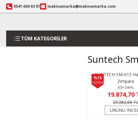
0541 650 03 01
makinamarka@makinamarka.com
TÜM KATEGORİLER
Suntech Sm-
SUNTECH SM-615 Hav
%15
Zımpara
İNDİRİM
KDV DAHİL
19.874,70 
23.382,00 T
ÜRÜNÜ İNCE