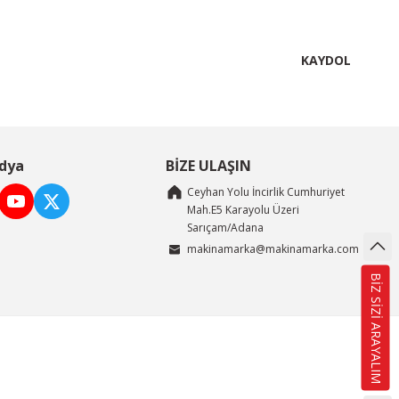
KAYDOL
dya
BİZE ULAŞIN
Ceyhan Yolu İncirlik Cumhuriyet
Mah.E5 Karayolu Üzeri
Sarıçam/Adana
makinamarka@makinamarka.com
BİZ SİZİ ARAYALIM