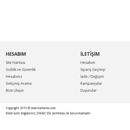
KAMPANYA MAİL LİSTEMİZE KAYDOLUN
En güncel indirimler, en yeni ürünlerden ilk sizin
haberiniz olsun, yenilikleri takip edin...
HESABIM
İLETİŞİM
Site Haritası
Hesabım
Gizlilik ve Güvenlik
Sipariş Geçmişi
Hesabınız
İade / Değişim
Gelişmiş Arama
Kampanyalar
Bize Ulaşın
Duyurular
Copyright 2015 © makinamarka.com
Kredi kartı bilgileriniz 256bit SSL sertifikası ile korunmaktadır.