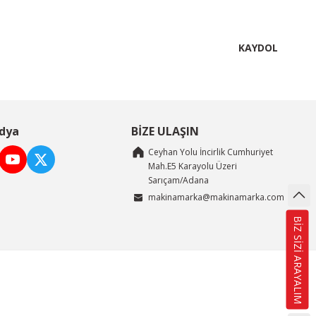
KAYDOL
dya
BİZE ULAŞIN
Ceyhan Yolu İncirlik Cumhuriyet
Mah.E5 Karayolu Üzeri
Sarıçam/Adana
makinamarka@makinamarka.com
BİZ SİZİ ARAYALIM