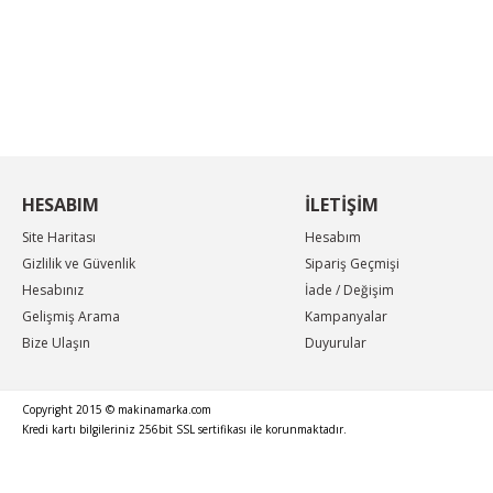
KAMPANYA MAİL LİSTEMİZE KAYDOLUN
En güncel indirimler, en yeni ürünlerden ilk sizin
haberiniz olsun, yenilikleri takip edin...
HESABIM
İLETİŞİM
Site Haritası
Hesabım
Gizlilik ve Güvenlik
Sipariş Geçmişi
Hesabınız
İade / Değişim
Gelişmiş Arama
Kampanyalar
Bize Ulaşın
Duyurular
Copyright 2015 © makinamarka.com
Kredi kartı bilgileriniz 256bit SSL sertifikası ile korunmaktadır.