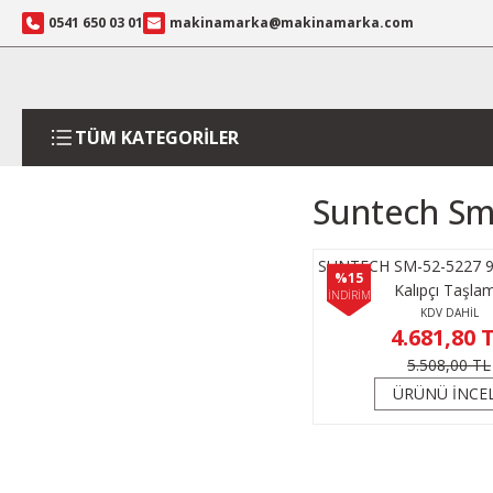
0541 650 03 01
makinamarka@makinamarka.com
TÜM KATEGORİLER
Suntech Sm
SUNTECH SM-52-5227 90 
%15
Kalıpçı Taşla
İNDİRİM
KDV DAHİL
4.681,80 
5.508,00 TL
ÜRÜNÜ İNCE