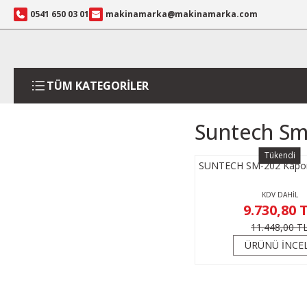
0541 650 03 01
makinamarka@makinamarka.com
TÜM KATEGORİLER
Suntech Sm
Tükendi
SUNTECH SM-202 Kapor
KDV DAHİL
9.730,80 
11.448,00 T
ÜRÜNÜ İNCE