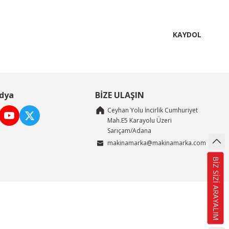
KAYDOL
dya
BİZE ULAŞIN
Ceyhan Yolu İncirlik Cumhuriyet
Mah.E5 Karayolu Üzeri
Sarıçam/Adana
makinamarka@makinamarka.com
BİZ SİZİ ARAYALIM