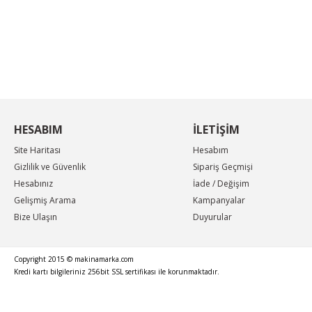
KAMPANYA MAİL LİSTEMİZE KAYDOLUN
En güncel indirimler, en yeni ürünlerden ilk sizin
haberiniz olsun, yenilikleri takip edin...
HESABIM
İLETİŞİM
Site Haritası
Hesabım
Gizlilik ve Güvenlik
Sipariş Geçmişi
Hesabınız
İade / Değişim
Gelişmiş Arama
Kampanyalar
Bize Ulaşın
Duyurular
Copyright 2015 © makinamarka.com
Kredi kartı bilgileriniz 256bit SSL sertifikası ile korunmaktadır.