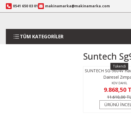
0541 650 03 01
makinamarka@makinamarka.com
TÜM KATEGORİLER
Suntech Sg
Tükendi
SUNTECH SG-9604V Haval
Dairesel Zımp
KDV DAHİL
9.868,50 
11.610,00 T
ÜRÜNÜ İNCE