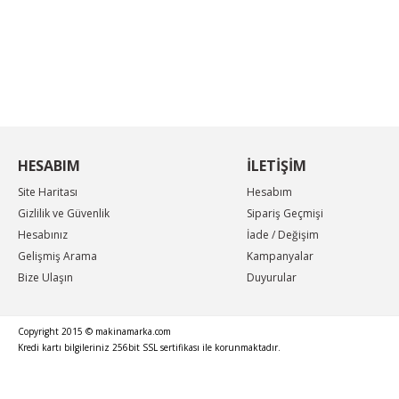
KAMPANYA MAİL LİSTEMİZE KAYDOLUN
En güncel indirimler, en yeni ürünlerden ilk sizin
haberiniz olsun, yenilikleri takip edin...
HESABIM
İLETİŞİM
Site Haritası
Hesabım
Gizlilik ve Güvenlik
Sipariş Geçmişi
Hesabınız
İade / Değişim
Gelişmiş Arama
Kampanyalar
Bize Ulaşın
Duyurular
Copyright 2015 © makinamarka.com
Kredi kartı bilgileriniz 256bit SSL sertifikası ile korunmaktadır.