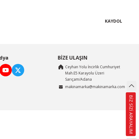
KAYDOL
dya
BİZE ULAŞIN
Ceyhan Yolu İncirlik Cumhuriyet
Mah.E5 Karayolu Üzeri
Sarıçam/Adana
makinamarka@makinamarka.com
BİZ SİZİ ARAYALIM