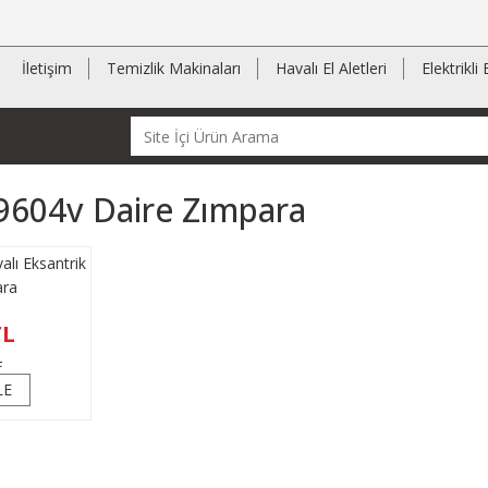
İletişim
Temizlik Makinaları
Havalı El Aletleri
Elektrikli 
9604v Daire Zımpara
ı Eksantrik
ara
TL
L
LE