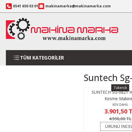
0541 650 03 01
makinamarka@makinamarka.com
TÜM KATEGORİLER
Suntech Sg-
Tükendi
SUNTECH SG-0821 Ha
Kesme Makine
KDV DAHİL
3.901,50 
4.590,00 TL
ÜRÜNÜ İNCE