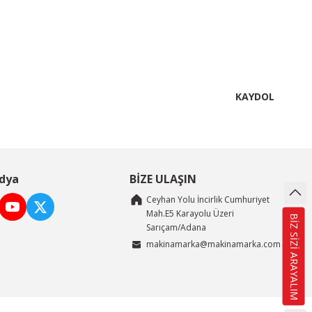
KAYDOL
dya
BİZE ULAŞIN
Ceyhan Yolu İncirlik Cumhuriyet
Mah.E5 Karayolu Üzeri
BİZ SİZİ ARAYALIM
Sarıçam/Adana
makinamarka@makinamarka.com