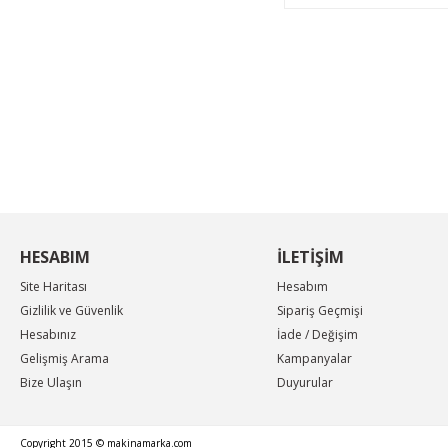
KAMPANYA MAİL LİSTEMİZE KAYDOLUN
En güncel indirimler, en yeni ürünlerden ilk sizin
haberiniz olsun, yenilikleri takip edin...
HESABIM
İLETİŞİM
Site Haritası
Hesabım
Gizlilik ve Güvenlik
Sipariş Geçmişi
Hesabınız
İade / Değişim
Gelişmiş Arama
Kampanyalar
Bize Ulaşın
Duyurular
Copyright 2015 © makinamarka.com