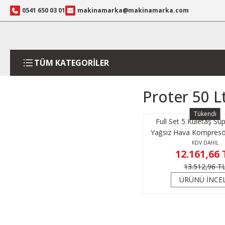
0541 650 03 01
makinamarka@makinamarka.com
TÜM KATEGORİLER
Proter 50 L
Tükendi
Full Set 5 Kuletaş Sü
Yağsız Hava Kompresör
1,5 HP 3 Yıl GA
KDV DAHİL
12.161,66 
13.512,96 T
ÜRÜNÜ İNCE