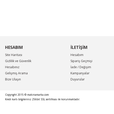
KAMPANYA MAİL LİSTEMİZE KAYDOLUN
En güncel indirimler, en yeni ürünlerden ilk sizin
haberiniz olsun, yenilikleri takip edin...
HESABIM
İLETİŞİM
Site Haritası
Hesabım
Gizlilik ve Güvenlik
Sipariş Geçmişi
Hesabınız
İade / Değişim
Gelişmiş Arama
Kampanyalar
Bize Ulaşın
Duyurular
Copyright 2015 © makinamarka.com
Kredi kartı bilgileriniz 256bit SSL sertifikası ile korunmaktadır.