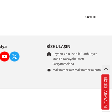
KAYDOL
dya
BİZE ULAŞIN
Ceyhan Yolu İncirlik Cumhuriyet
Mah.E5 Karayolu Üzeri
Sarıçam/Adana
makinamarka@makinamarka.com
BİZ SİZİ ARAYALIM