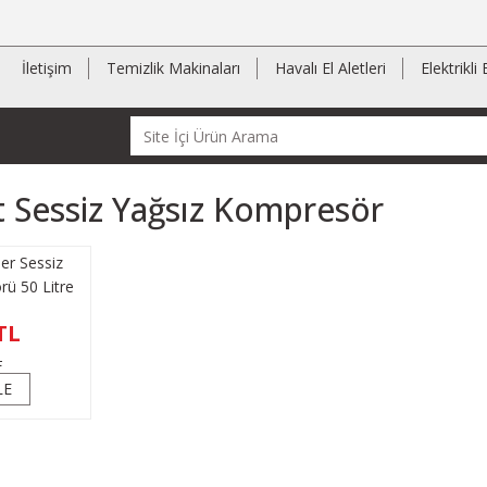
İletişim
Temizlik Makinaları
Havalı El Aletleri
Elektrikli 
t Sessiz Yağsız Kompresör
per Sessiz
ü 50 Litre
RANTİ
TL
L
LE