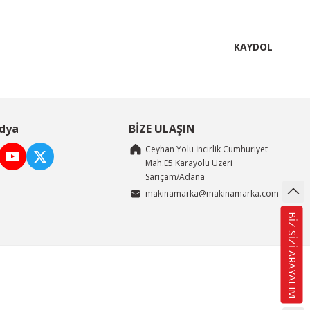
KAYDOL
dya
BİZE ULAŞIN
Ceyhan Yolu İncirlik Cumhuriyet
Mah.E5 Karayolu Üzeri
Sarıçam/Adana
makinamarka@makinamarka.com
BİZ SİZİ ARAYALIM