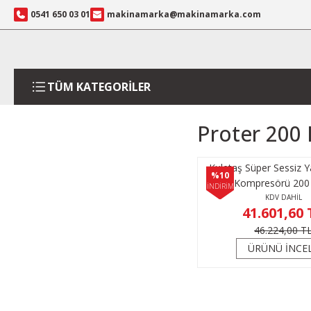
0541 650 03 01
makinamarka@makinamarka.com
TÜM KATEGORİLER
Proter 200 
Kuletaş Süper Sessiz 
%10
Kompresörü 200 
İNDİRİM
KDV DAHİL
41.601,60 
46.224,00 T
ÜRÜNÜ İNCE