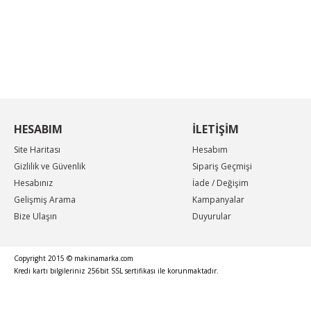
KAMPANYA MAİL LİSTEMİZE KAYDOLUN
En güncel indirimler, en yeni ürünlerden ilk sizin
haberiniz olsun, yenilikleri takip edin...
HESABIM
İLETİŞİM
Site Haritası
Hesabım
Gizlilik ve Güvenlik
Sipariş Geçmişi
Hesabınız
İade / Değişim
Gelişmiş Arama
Kampanyalar
Bize Ulaşın
Duyurular
Copyright 2015 © makinamarka.com
Kredi kartı bilgileriniz 256bit SSL sertifikası ile korunmaktadır.