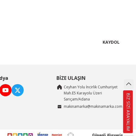
KAYDOL
dya
BİZE ULAŞIN
Ceyhan Yolu İncirlik Cumhuriyet
Mah.E5 Karayolu Üzeri
BİZ SİZİ ARAYALIM
Sarıçam/Adana
makinamarka@makinamarka.com