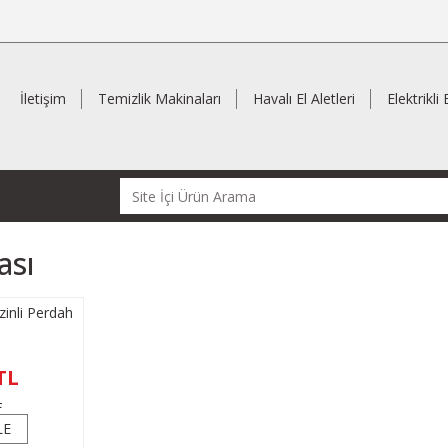
İletişim
Temizlik Makinaları
Havalı El Aletleri
Elektrikli 
ası
inli Perdah
TL
L
LE