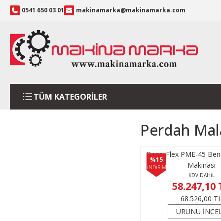
0541 650 03 01
makinamarka@makinamarka.com
TÜM KATEGORİLER
Perdah Mal
Deco-Flex PME-45 Benz
%15
Makinası
İNDİRİM
KDV DAHİL
58.247,10 
68.526,00 T
ÜRÜNÜ İNCE