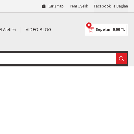
Giriş Yap
Yeni Üyelik
Facebook ile Bağlan
0
El Aletleri
VIDEO BLOG
Sepetim
0,00 TL