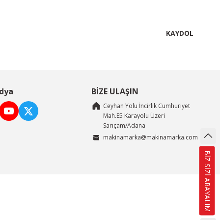
KAYDOL
dya
BİZE ULAŞIN
Ceyhan Yolu İncirlik Cumhuriyet
Mah.E5 Karayolu Üzeri
Sarıçam/Adana
makinamarka@makinamarka.com
BİZ SİZİ ARAYALIM