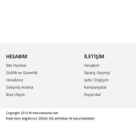
KAMPANYA MAİL LİSTEMİZE KAYDOLUN
En güncel indirimler, en yeni ürünlerden ilk sizin
haberiniz olsun, yenilikleri takip edin...
HESABIM
İLETİŞİM
Site Haritası
Hesabım
Gizlilik ve Güvenlik
Sipariş Geçmişi
Hesabınız
İade / Değişim
Gelişmiş Arama
Kampanyalar
Bize Ulaşın
Duyurular
Copyright 2015 © makinamarka.com
Kredi kartı bilgileriniz 256bit SSL sertifikası ile korunmaktadır.