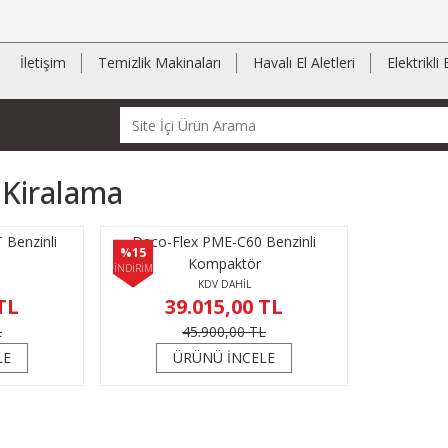
İletişim
Temizlik Makinaları
Havalı El Aletleri
Elektrikli 
Kiralama
Benzinli
Deco-Flex PME-C60 Benzinli
%15
Kompaktör
İNDİRİM
KDV DAHİL
TL
39.015,00 TL
L
45.900,00 TL
LE
ÜRÜNÜ İNCELE