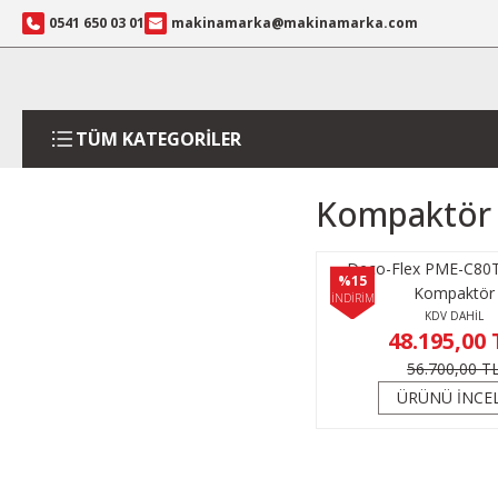
0541 650 03 01
makinamarka@makinamarka.com
TÜM KATEGORİLER
Kompaktör 
Deco-Flex PME-C80T 
%15
Kompaktör
İNDİRİM
KDV DAHİL
48.195,00 
56.700,00 T
ÜRÜNÜ İNCE