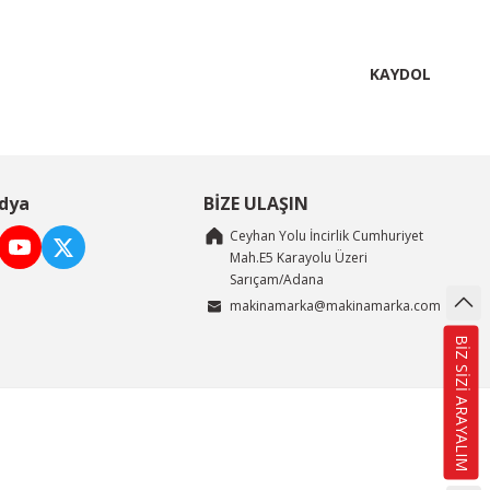
KAYDOL
dya
BİZE ULAŞIN
Ceyhan Yolu İncirlik Cumhuriyet
Mah.E5 Karayolu Üzeri
Sarıçam/Adana
makinamarka@makinamarka.com
BİZ SİZİ ARAYALIM