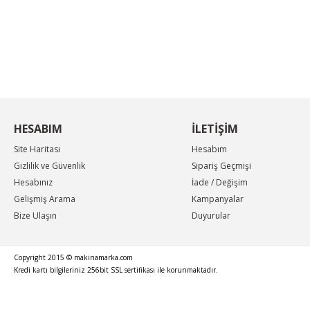
KAMPANYA MAİL LİSTEMİZE KAYDOLUN
En güncel indirimler, en yeni ürünlerden ilk sizin
haberiniz olsun, yenilikleri takip edin...
HESABIM
İLETİŞİM
Site Haritası
Hesabım
Gizlilik ve Güvenlik
Sipariş Geçmişi
Hesabınız
İade / Değişim
Gelişmiş Arama
Kampanyalar
Bize Ulaşın
Duyurular
Copyright 2015 © makinamarka.com
Kredi kartı bilgileriniz 256bit SSL sertifikası ile korunmaktadır.