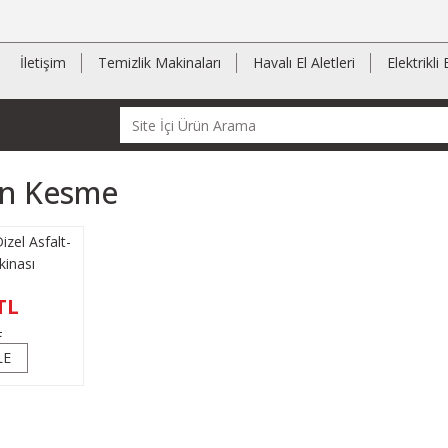
İletişim
Temizlik Makinaları
Havalı El Aletleri
Elektrikli 
on Kesme
zel Asfalt-
inası
TL
L
LE