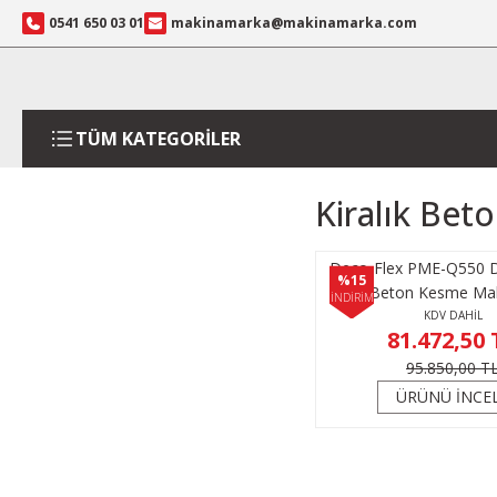
0541 650 03 01
makinamarka@makinamarka.com
TÜM KATEGORİLER
Kiralık Bet
Deco-Flex PME-Q550 Di
%15
Beton Kesme Mak
İNDİRİM
KDV DAHİL
81.472,50 
95.850,00 T
ÜRÜNÜ İNCE