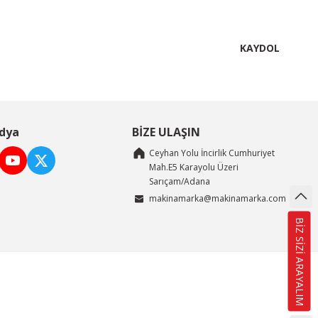
KAYDOL
dya
BİZE ULAŞIN
Ceyhan Yolu İncirlik Cumhuriyet
Mah.E5 Karayolu Üzeri
Sarıçam/Adana
makinamarka@makinamarka.com
BİZ SİZİ ARAYALIM