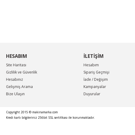
KAMPANYA MAİL LİSTEMİZE KAYDOLUN
En güncel indirimler, en yeni ürünlerden ilk sizin
haberiniz olsun, yenilikleri takip edin...
HESABIM
İLETİŞİM
Site Haritası
Hesabım
Gizlilik ve Güvenlik
Sipariş Geçmişi
Hesabınız
İade / Değişim
Gelişmiş Arama
Kampanyalar
Bize Ulaşın
Duyurular
Copyright 2015 © makinamarka.com
Kredi kartı bilgileriniz 256bit SSL sertifikası ile korunmaktadır.