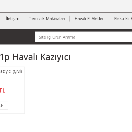
İletişim
Temizlik Makinaları
Havalı El Aletleri
Elektrikli 
p Havalı Kazıyıcı
yıcı (Çivili
TL
L
LE