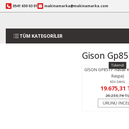
0541 650 03 01
makinamarka@makinamarka.com
TÜM KATEGORİLER
Gison Gp851
Tükendi
GİSON GP851P Havalı Kazı
Raspa)
KDV DAHİL
19.675,31 
26.233,74 T
ÜRÜNÜ İNCE