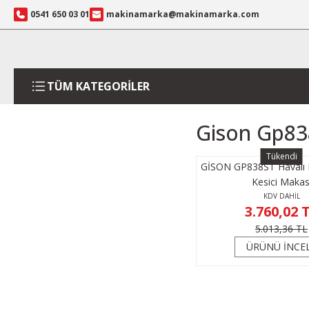
0541 650 03 01
makinamarka@makinamarka.com
TÜM KATEGORİLER
Gison Gp83
Tükendi
GİSON GP838ST Havalı 
Kesici Makas
KDV DAHİL
3.760,02 
5.013,36 TL
ÜRÜNÜ İNCE