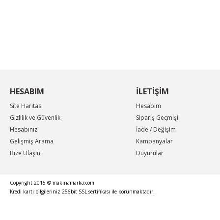
KAMPANYA MAİL LİSTEMİZE KAYDOLUN
En güncel indirimler, en yeni ürünlerden ilk sizin
haberiniz olsun, yenilikleri takip edin...
HESABIM
İLETİŞİM
Site Haritası
Hesabım
Gizlilik ve Güvenlik
Sipariş Geçmişi
Hesabınız
İade / Değişim
Gelişmiş Arama
Kampanyalar
Bize Ulaşın
Duyurular
Copyright 2015 © makinamarka.com
Kredi kartı bilgileriniz 256bit SSL sertifikası ile korunmaktadır.