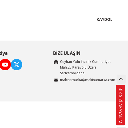
KAYDOL
dya
BİZE ULAŞIN
Ceyhan Yolu İncirlik Cumhuriyet
Mah.E5 Karayolu Üzeri
Sarıçam/Adana
makinamarka@makinamarka.com
BİZ SİZİ ARAYALIM